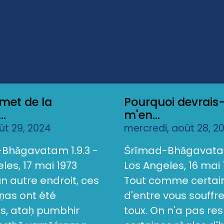
met de la
Pourquoi devrais-
..
m'en...
oût 29, 2024
mercredi, août 28, 2
Bhāgavatam 1.9.3 -
Śrīmad-Bhāgavatam
les, 17 mai 1973
Los Angeles, 16 mai 
 un autre endroit, ces
Tout comme certai
as ont été
d'entre vous souffr
s, ataḥ pumbhir
toux. On n'a pas re