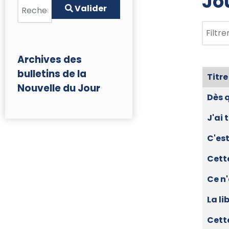
Jo
Valider
Valider
Filtrer
Archives des
bulletins de la
Titre
Nouvelle du Jour
Article
Dès 
J'ai 
C'est
Cett
Ce n'
La li
Cette