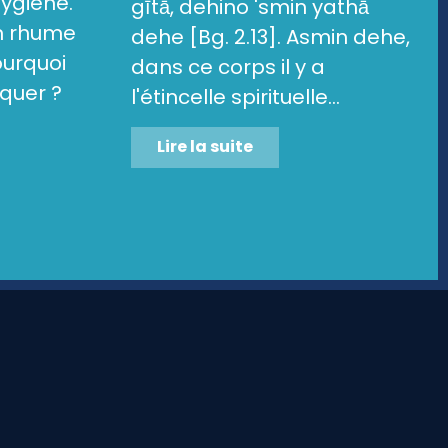
hygiène.
gītā, dehino 'smin yathā
un rhume
dehe [Bg. 2.13]. Asmin dehe,
ourquoi
dans ce corps il y a
quer ?
l'étincelle spirituelle...
Lire la suite