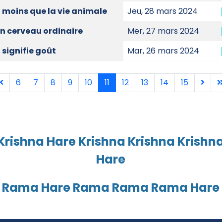
t moins que la vie animale
Jeu, 28 mars 2024
un cerveau ordinaire
Mer, 27 mars 2024
 signifie goût
Mar, 26 mars 2024
6
7
8
9
10
11
12
13
14
15
Page 11 s
Krishna Hare Krishna Krishna Krishn
Hare
 Rama Hare Rama Rama Rama Hare