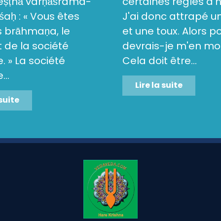
reṣṭhā varṇāśrama-
certaines règles d'
aḥ : « Vous êtes
J'ai donc attrapé 
s brāhmaṇa, le
et une toux. Alors p
de la société
devrais-je m'en mo
 » La société
Cela doit être...
..
Lire la suite
 suite