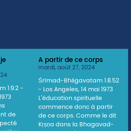
je
A partir de ce corps
mardi, août 27, 2024
024
Śrīmad-Bhāgavatam 1.8.52
 1.9.2 -
- Los Angeles, 14 mai 1973
1973
L'éducation spirituelle
ns
commence donc à partir
ent de
de ce corps. Comme le dit
specté
Kṛṣṇa dans la Bhagavad-