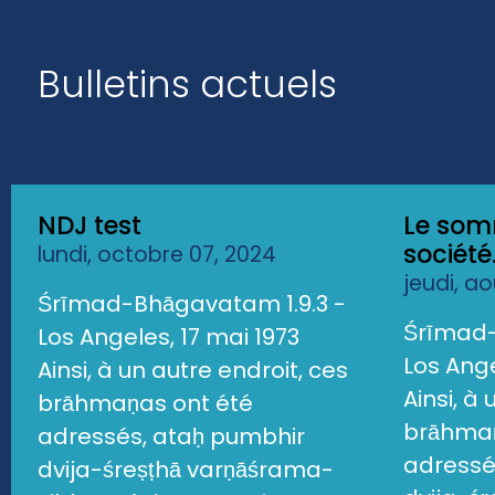
Bulletins actuels
NDJ test
Le som
société.
lundi, octobre 07, 2024
jeudi, a
Śrīmad-Bhāgavatam 1.9.3 -
Śrīmad-
Los Angeles, 17 mai 1973
Los Ange
Ainsi, à un autre endroit, ces
Ainsi, à
brāhmaṇas ont été
brāhmaṇ
adressés, ataḥ pumbhir
adressé
dvija-śreṣṭhā varṇāśrama-