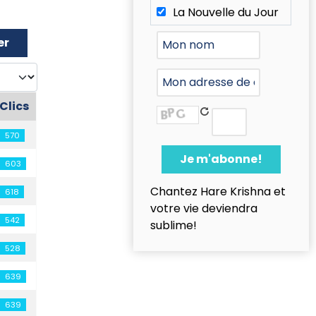
La Nouvelle du Jour
er
er #
Clics
570
603
Chantez Hare Krishna et
618
votre vie deviendra
542
sublime!
528
639
639