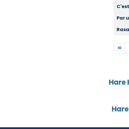
C'es
Par 
Rasa
Hare 
Hare