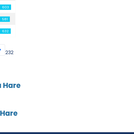
603
581
632
ur 232
a Hare
 Hare