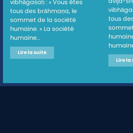
dvija-ś
vibhāgaśaḥ : « Vous êtes
vibhāgaś
tous des brāhmaṇa, le
tous de
sommet de la société
sommet 
humaine. » La société
humaine.
humaine...
humaine.
Lire la suite
Lire la