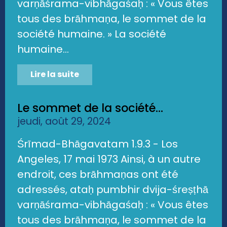
varṇāśrama-vibhāgaśaḥ : « Vous êtes
tous des brāhmaṇa, le sommet de la
société humaine. » La société
humaine...
Lire la suite
Le sommet de la société...
jeudi, août 29, 2024
Śrīmad-Bhāgavatam 1.9.3 - Los
Angeles, 17 mai 1973 Ainsi, à un autre
endroit, ces brāhmaṇas ont été
adressés, ataḥ pumbhir dvija-śreṣṭhā
varṇāśrama-vibhāgaśaḥ : « Vous êtes
tous des brāhmaṇa, le sommet de la