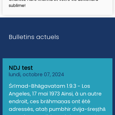
sublime!
Bulletins actuels
NDJ test
lundi, octobre 07, 2024
Śrīmad-Bhāgavatam 1.9.3 - Los
Angeles, 17 mai 1973 Ainsi, à un autre
endroit, ces brāhmaṇas ont été
adressés, ataḥ pumbhir dvija-śreṣṭhā