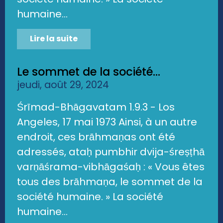
humaine...
Lire la suite
Le sommet de la société...
jeudi, août 29, 2024
Śrīmad-Bhāgavatam 1.9.3 - Los
Angeles, 17 mai 1973 Ainsi, à un autre
endroit, ces brāhmaṇas ont été
adressés, ataḥ pumbhir dvija-śreṣṭhā
varṇāśrama-vibhāgaśaḥ : « Vous êtes
tous des brāhmaṇa, le sommet de la
société humaine. » La société
humaine...