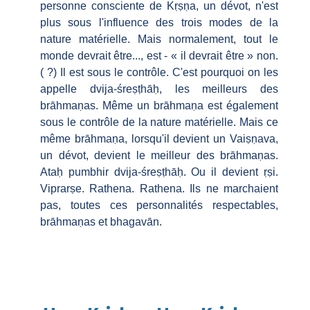
personne consciente de Kṛṣṇa, un dévot, n'est
plus sous l'influence des trois modes de la
nature matérielle. Mais normalement, tout le
monde devrait être..., est - « il devrait être » non.
( ?) Il est sous le contrôle. C'est pourquoi on les
appelle dvija-śreṣṭhāḥ, les meilleurs des
brāhmaṇas. Même un brāhmaṇa est également
sous le contrôle de la nature matérielle. Mais ce
même brāhmaṇa, lorsqu'il devient un Vaiṣṇava,
un dévot, devient le meilleur des brāhmaṇas.
Ataḥ pumbhir dvija-śreṣṭhāḥ. Ou il devient ṛṣi.
Viprarṣe. Rathena. Rathena. Ils ne marchaient
pas, toutes ces personnalités respectables,
brāhmaṇas et bhagavān.