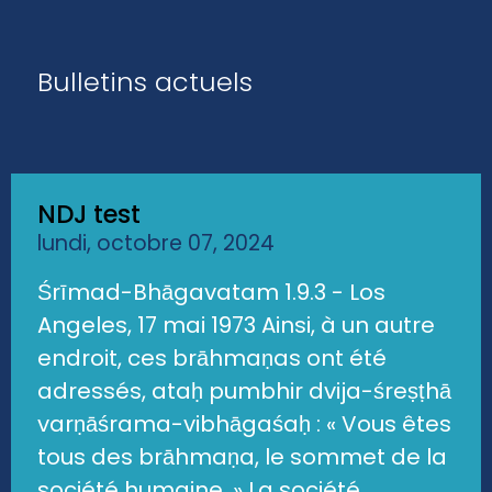
Bulletins actuels
NDJ test
lundi, octobre 07, 2024
Śrīmad-Bhāgavatam 1.9.3 - Los
Angeles, 17 mai 1973 Ainsi, à un autre
endroit, ces brāhmaṇas ont été
adressés, ataḥ pumbhir dvija-śreṣṭhā
varṇāśrama-vibhāgaśaḥ : « Vous êtes
tous des brāhmaṇa, le sommet de la
société humaine. » La société