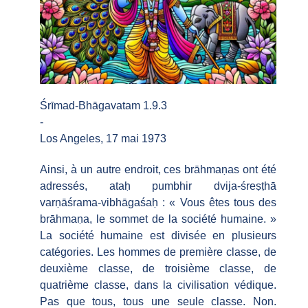
Śrīmad-Bhāgavatam 1.9.3
-
Los Angeles, 17 mai 1973
Ainsi, à un autre endroit, ces brāhmaṇas ont été
adressés, ataḥ pumbhir dvija-śreṣṭhā
varṇāśrama-vibhāgaśaḥ : « Vous êtes tous des
brāhmaṇa, le sommet de la société humaine. »
La société humaine est divisée en plusieurs
catégories. Les hommes de première classe, de
deuxième classe, de troisième classe, de
quatrième classe, dans la civilisation védique.
Pas que tous, tous une seule classe. Non.