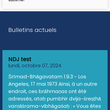
Bulletins actuels
NDJ test
lundi, octobre 07, 2024
Śrīmad-Bhāgavatam 1.9.3 - Los
Angeles, 17 mai 1973 Ainsi, à un autre
endroit, ces brāhmaṇas ont été
adressés, ataḥ pumbhir dvija-śreṣṭhā
varṇāśrama-vibhāgaśaḥ : « Vous êtes