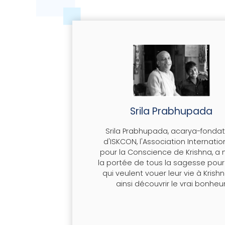
LA VACHE SACRÉ
EN SAVOIR PLUS
Srila Prabhupada
Srila Prabhupada, acarya-fonda
d'ISKCON, l'Association Internatio
pour la Conscience de Krishna, a 
la portée de tous la sagesse pour
qui veulent vouer leur vie à Krish
ainsi découvrir le vrai bonheu