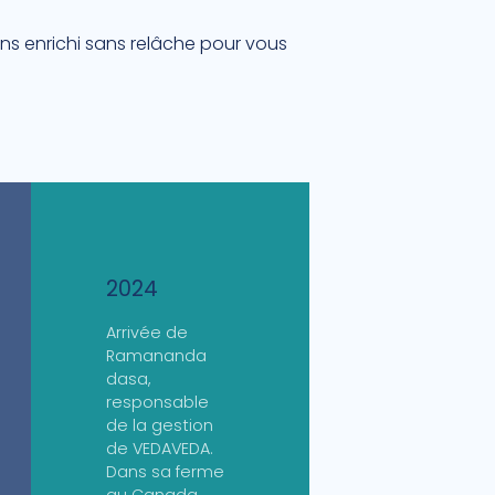
ns enrichi sans relâche pour vous
2024
Arrivée de
Ramananda
dasa,
responsable
de la gestion
de VEDAVEDA.
Dans sa ferme
au Canada,