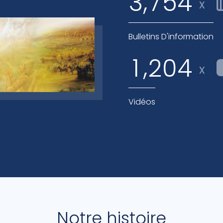
,
3
7
5
4
x
Bulletins D'information
,
1
2
0
4
x
Vidéos
Notre histoire