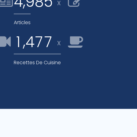
,
4
9
8
5
x
Articles
,
1
4
7
7
x
Recettes De Cuisine