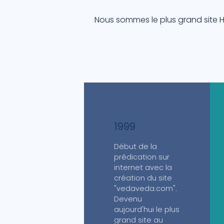
Nous sommes le plus grand site H
1999
Début de la
prédication sur
internet avec la
création du site
"vedaveda.com".
Devenu
aujourd'hui le plus
grand site au