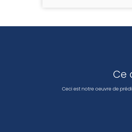
27 AOÛT 2024
APRAKRITA DASA 
LIRE LA SUITE
Ce 
Ceci est notre oeuvre de prédi