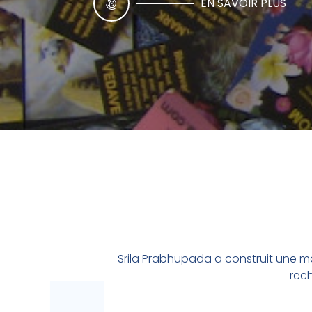
EN SAVOIR PLUS
Srila Prabhupada a construit une ma
LA VACHE SACRÉE
rec