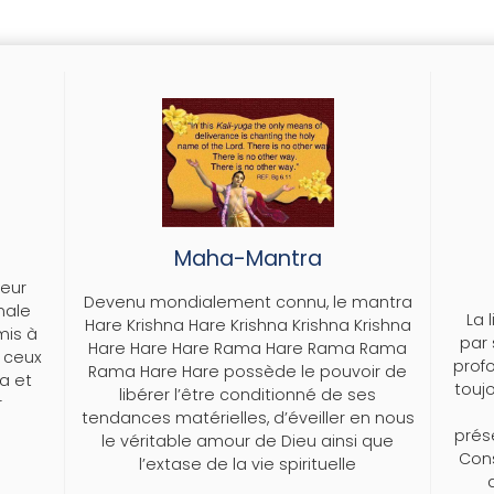
E
Maha-Mantra
teur
Devenu mondialement connu, le mantra
nale
La 
Hare Krishna Hare Krishna Krishna Krishna
mis à
par 
Hare Hare Hare Rama Hare Rama Rama
 ceux
prof
Rama Hare Hare possède le pouvoir de
na et
touj
libérer l’être conditionné de ses
r
tendances matérielles, d’éveiller en nous
prés
le véritable amour de Dieu ainsi que
Cons
l’extase de la vie spirituelle