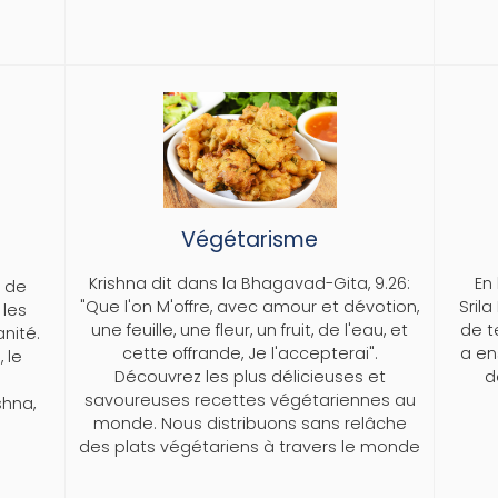
ISHNA
Végétarisme
Krishna dit dans la Bhagavad-Gita, 9.26:
En
e de
"Que l'on M'offre, avec amour et dévotion,
Sril
 les
une feuille, une fleur, un fruit, de l'eau, et
de t
nité.
cette offrande, Je l'accepterai".
a en
 le
Découvrez les plus délicieuses et
d
savoureuses recettes végétariennes au
shna,
monde. Nous distribuons sans relâche
des plats végétariens à travers le monde