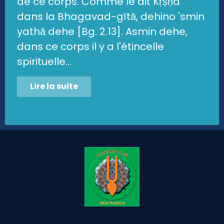
de ce corps. Comme le dit Kṛṣṇa
dans la Bhagavad-gītā, dehino 'smin
yathā dehe [Bg. 2.13]. Asmin dehe,
dans ce corps il y a l'étincelle
spirituelle...
Lire la suite