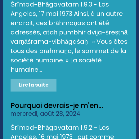
Śrīmad-Bhāgavatam 1.9.3 - Los
Angeles, 17 mai 1973 Ainsi, à un autre
endroit, ces brāhmaṇas ont été
adressés, ataḥ pumbhir dvija-śreṣṭhā
varṇāśrama-vibhāgaśaḥ : « Vous êtes
tous des brāhmaṇa, le sommet de la
société humaine. » La société
humaine...
Lire la suite
Pourquoi devrais-je m'en...
mercredi, août 28, 2024
Śrīmad-Bhāgavatam 1.9.2 - Los
Angeles, 16 mai 1973 Tout comme