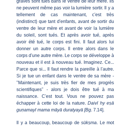
graves sont tués dans le ventre de leur mère. Ils
ne peuvent même pas voir la lumière sortir. Il y a
tellement de cas maintenant, c'est très
(indistinct) que tant d'enfants, avant de sortir du
ventre de leur mère et avant de voir la lumière
du soleil, sont tués. Et après avoir tué, après
avoir été tué, le corps est fini. Il faut alors lui
donner un autre corps. Il entre alors dans le
corps d'une autre mère. Le corps se développe à
nouveau et il est à nouveau tué. Imaginez. Ce...
Parce que si... Il faut rendre la pareille à l'autre.
Si je tue un enfant dans le ventre de sa mère -
"Maintenant, je suis très fier de mes progrès
scientifiques" - alors je dois être tué à ma
naissance. C'est tout. Vous ne pouvez pas
échapper à cette loi de la nature.
Daivī hy eṣā
guṇamayī mama māyā duratyayā [Bg
. 7.14].
Il y a beaucoup, beaucoup de
sūkṣma
. Le mot