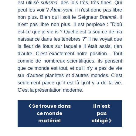
est utilisé
sūkṣma
, des lois très, très fines. Qui
peut les voir ?
Ātma-yoni
, il n'est donc pas libre
non plus. Bien qu'il soit le Seigneur
Brahmā,
il
n'est pas libre non plus. Il est perplexe : "D'où
est-ce que je viens ? Quelle est la source de ma
naissance dans les ténèbres ?" Il ne voyait que
la fleur de lotus sur laquelle il était assis, rien
d'autre. C'est exactement notre position... Tout
comme de nombreux scientifiques, ils pensent
que ce monde est tout, et qu'il n'y a pas de vie
sur d'autres planètes et d'autres mondes. C'est
seulement parce qu'il est là qu'il y a de la vie.
C'est la présentation moderne.
Article précédent : Se trouve dans ce mon
Article suivant : 
Se trouve dans
Il n'est
ce monde
pas
matériel
obligé