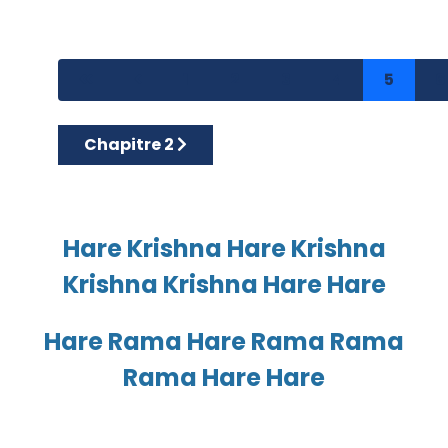
1
2
3
4
5
6
Article suivant : Chapitre 2
Chapitre 2
Hare Krishna Hare Krishna
Krishna Krishna Hare Hare
Hare Rama Hare Rama Rama
Rama Hare Hare