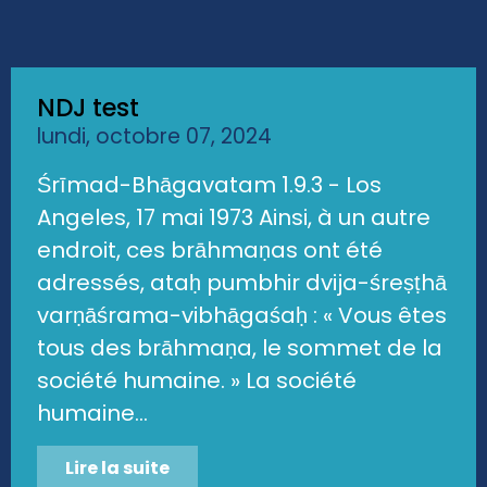
NDJ test
lundi, octobre 07, 2024
Śrīmad-Bhāgavatam 1.9.3 - Los
Angeles, 17 mai 1973 Ainsi, à un autre
endroit, ces brāhmaṇas ont été
adressés, ataḥ pumbhir dvija-śreṣṭhā
varṇāśrama-vibhāgaśaḥ : « Vous êtes
tous des brāhmaṇa, le sommet de la
société humaine. » La société
humaine...
Lire la suite