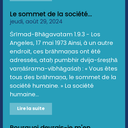
Le sommet de la société...
jeudi, août 29, 2024
Śrīmad-Bhāgavatam 1.9.3 - Los
Angeles, 17 mai 1973 Ainsi, à un autre
endroit, ces brāhmaṇas ont été
adressés, ataḥ pumbhir dvija-śreṣṭhā
varṇāśrama-vibhāgaśaḥ : « Vous êtes
tous des brāhmaṇa, le sommet de la
société humaine. » La société
humaine...
Lire la suite
Pourquoi devrais-je m'en...