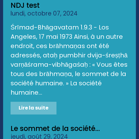
NDJ test
lundi, octobre 07, 2024
Śrīmad-Bhāgavatam 1.9.3 - Los
Angeles, 17 mai 1973 Ainsi, à un autre
endroit, ces brāhmaṇas ont été
adressés, ataḥ pumbhir dvija-śreṣṭhā
varṇāśrama-vibhāgaśaḥ : « Vous êtes
tous des brāhmaṇa, le sommet de la
société humaine. » La société
humaine...
Lire la suite
Le sommet de la société...
jeudi, août 29, 2024