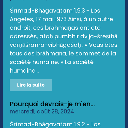
Śrīmad-Bhāgavatam 1.9.3 - Los
Angeles, 17 mai 1973 Ainsi, à un autre
endroit, ces brāhmaṇas ont été
adressés, ataḥ pumbhir dvija-śreṣṭhā
varṇāśrama-vibhāgaśaḥ : « Vous êtes
tous des brāhmaṇa, le sommet de la
société humaine. » La société
humaine...
Lire la suite
Pourquoi devrais-je m'en...
mercredi, août 28, 2024
Śrīmad-Bhāgavatam 1.9.2 - Los