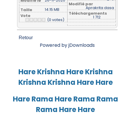
26-11-2020
Modifié le
Modifié par
Aprakrita dasa
14.15 MB
Taille
Téléchargements
Vote
1 712
(0 votes)
Retour
Powered by jDownloads
Hare Krishna Hare Krishna
Krishna Krishna Hare Hare
Hare Rama Hare Rama Rama
Rama Hare Hare