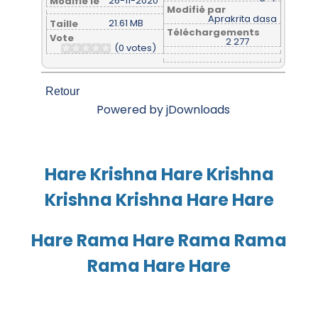
26-11-2020
Modifié le
Modifié par
Aprakrita dasa
21.61 MB
Taille
Téléchargements
Vote
2 277
(0 votes)
Retour
Powered by jDownloads
Hare Krishna Hare Krishna
Krishna Krishna Hare Hare
Hare Rama Hare Rama Rama
Rama Hare Hare