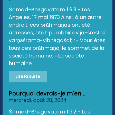
Śrīmad-Bhāgavatam 1.9.3 - Los
Angeles, 17 mai 1973 Ainsi, à un autre
endroit, ces brāhmaṇas ont été
adressés, ataḥ pumbhir dvija-śreṣṭhā
varṇāśrama-vibhāgaśaḥ : « Vous êtes
tous des brāhmaṇa, le sommet de la
société humaine. » La société
humaine...
Lire la suite
Pourquoi devrais-je m'en...
mercredi, août 28, 2024
Śrīmad-Bhāgavatam 1.9.2 - Los