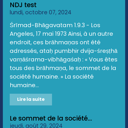
NDJ test
lundi, octobre 07, 2024
Śrīmad-Bhāgavatam 1.9.3 - Los
Angeles, 17 mai 1973 Ainsi, à un autre
endroit, ces brāhmaṇas ont été
adressés, ataḥ pumbhir dvija-śreṣṭhā
varṇāśrama-vibhāgaśaḥ : « Vous êtes
tous des brāhmaṇa, le sommet de la
société humaine. » La société
humaine...
Lire la suite
Le sommet de la société...
jeudi, août 29, 2024