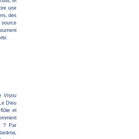
uits, et
core une
ers, des
e source
tournent
tir.
Le
Viṣṇu
e Dieu
flûte et
 comment
r ? Par
arāma,