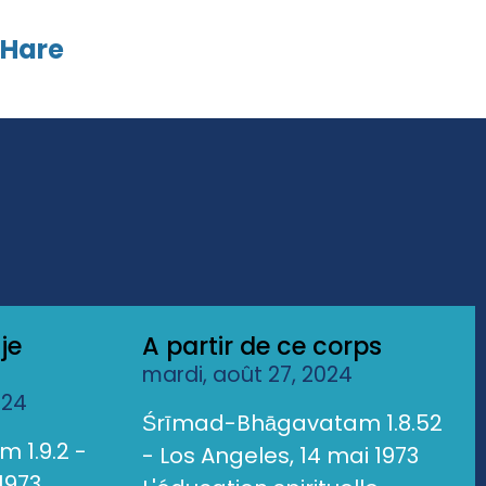
 Hare
je
A partir de ce corps
mardi, août 27, 2024
024
Śrīmad-Bhāgavatam 1.8.52
 1.9.2 -
- Los Angeles, 14 mai 1973
1973