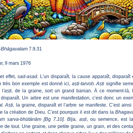
-Bhāgavatam
7.9.31
r, 9 mars 1976
t effet,
sad-asad.
L'un disparaît, la cause apparaît, disparaît et
n très bon exemple est donné ici,
aṣṭi-tarvoḥ. Aṣṭi
signifie sem
 l
'aṣṭi,
de la graine, sort un grand banian. À ce moment-là, 
 disparaît. Un arbre est une manifestation, c'est donc un ex
t. Aṣṭi,
la graine, disparaît et l'arbre se manifeste. C'est ains
e la création de Dieu. C'est pourquoi il est dit dans la
Bhagavad
aṁ sarva-bhūtānām [Bg 7.10]. Bīja, aṣṭi
, ou semence, est l
e de tout. Une graine, une petite graine, un grain, et des cent