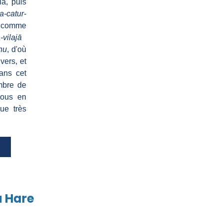
a, puis
a-catur-
t comme
vilajā
ṇu
, d'où
vers, et
ans cet
mbre de
Nous en
ue très
-ce que c'est ?
a Hare