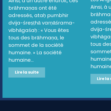
Ainsi, à un autre endroit, ces
Ainsi, à
brāhmaṇas ont été
brāhmaṇ
adressés, ataḥ pumbhir
adressé
dvija-śreṣṭhā varṇāśrama-
dvija-ś
vibhāgaśaḥ : « Vous êtes
vibhāgaś
tous des brāhmaṇa, le
tous de
sommet de la société
sommet 
humaine. » La société
humaine.
humaine...
humaine.
Lire la suite
Lire la