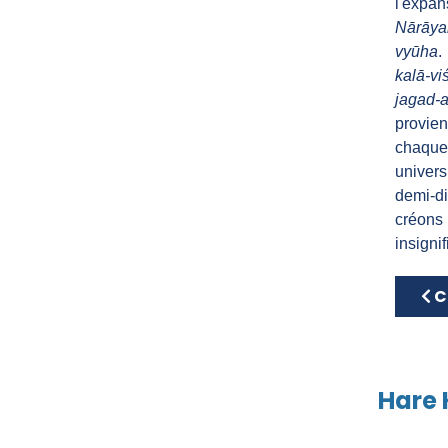
l'expa
Nārāya
vyūha
.
kalā-v
jagad-a
provien
chaque
univers
demi-d
créons
insigni
Art
C
Hare 