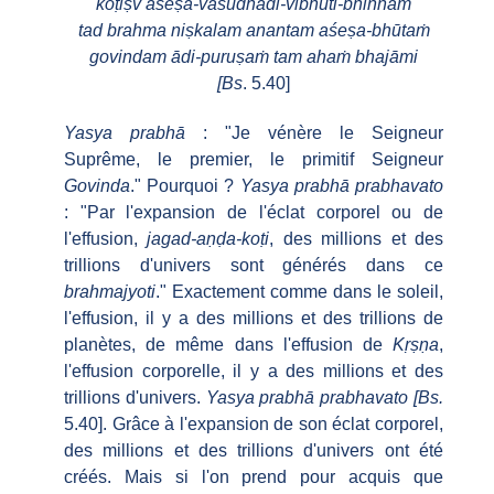
koṭiṣv aśeṣa-vasudhādi-vibhūti-bhinnam
tad brahma niṣkalam anantam aśeṣa-bhūtaṁ
govindam ādi-puruṣaṁ tam ahaṁ bhajāmi
[Bs
. 5.40]
Yasya prabhā
: "Je vénère le Seigneur
Suprême, le premier, le primitif Seigneur
Govinda
." Pourquoi ?
Yasya prabhā prabhavato
: "Par l'expansion de l'éclat corporel ou de
l'effusion,
jagad-aṇḍa-koṭi
, des millions et des
trillions d'univers sont générés dans ce
brahmajyoti
." Exactement comme dans le soleil,
l'effusion, il y a des millions et des trillions de
planètes, de même dans l'effusion de
Kṛṣṇa
,
l'effusion corporelle, il y a des millions et des
trillions d'univers.
Yasya prabhā prabhavato [Bs.
5.40]. Grâce à l'expansion de son éclat corporel,
des millions et des trillions d'univers ont été
créés. Mais si l'on prend pour acquis que