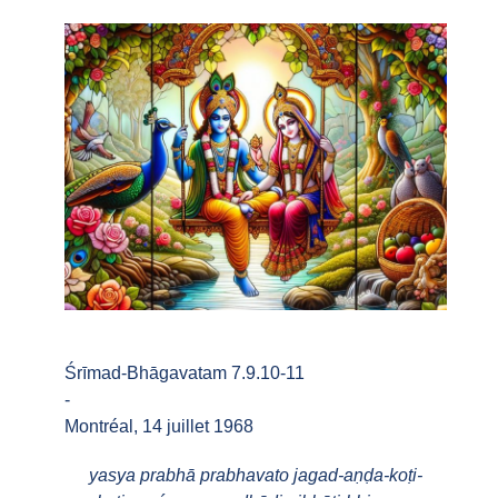
Śrīmad-Bhāgavatam 7.9.10-11
-
Montréal, 14 juillet 1968
yasya prabhā prabhavato jagad-aṇḍa-koṭi-