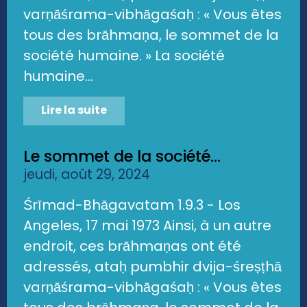
varṇāśrama-vibhāgaśaḥ : « Vous êtes
tous des brāhmaṇa, le sommet de la
société humaine. » La société
humaine...
Lire la suite
Le sommet de la société...
jeudi, août 29, 2024
Śrīmad-Bhāgavatam 1.9.3 - Los
Angeles, 17 mai 1973 Ainsi, à un autre
endroit, ces brāhmaṇas ont été
adressés, ataḥ pumbhir dvija-śreṣṭhā
varṇāśrama-vibhāgaśaḥ : « Vous êtes