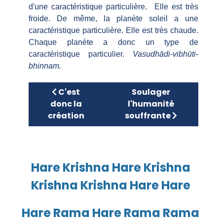
d'une caractéristique particulière. Elle est très
froide. De même, la planète soleil a une
caractéristique particulière. Elle est très chaude.
Chaque planète a donc un type de
caractéristique particulier.
Vasudhādi-vibhūti-
bhinnam.
Article précédent : C'est donc la créatio
Article suivant : Sou
C'est
Soulager
donc la
l'humanité
création
souffrante
Hare Krishna Hare Krishna
Krishna Krishna Hare Hare
Hare Rama Hare Rama Rama