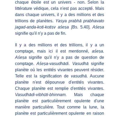
chaque étoile est un univers - non. Selon la
littérature védique, cela n'est pas accepté. Mais
dans chaque univers, il y a des millions et des
trillions de planètes.
Yasya prabhā prabhavato
jagad-aṇḍa-koṭi-koṭiṣv aśeṣa [Bs.
5.40].
Aśeṣa
signifie qu'il n'y a pas de fin.
Il y a des millions et des trillions, il y a un
comptage, mais ici il est mentionné,
aśeṣa.
Aśeṣa
signifie qu'il n'y a pas de question de
comptage.
Aśeṣa-vasudhādi. Vasudhā
signifie
planète où les entités vivantes peuvent résider.
Telle est la signification de
vasudhā.
Aucune
planète n'est dépourvue d'entités vivantes.
Chaque planète est remplie d'entités vivantes.
Vasudhādi-vibhūti-bhinnam
. Mais chaque
planète est particulièrement opulente d'une
manière particulière. Tout comme la lune, la
planète est particulièrement opulente en raison