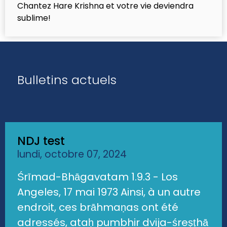
Chantez Hare Krishna et votre vie deviendra
sublime!
Bulletins actuels
NDJ test
lundi, octobre 07, 2024
Śrīmad-Bhāgavatam 1.9.3 - Los
Angeles, 17 mai 1973 Ainsi, à un autre
endroit, ces brāhmaṇas ont été
adressés, ataḥ pumbhir dvija-śreṣṭhā