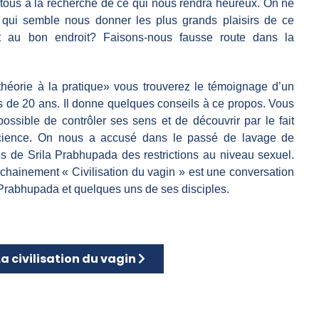
 tous à la recherche de ce qui nous rendra heureux. On ne
e qui semble nous donner les plus grands plaisirs de ce
 au bon endroit? Faisons-nous fausse route dans la
 théorie à la pratique» vous trouverez le témoignage d’un
us de 20 ans. Il donne quelques conseils à ce propos. Vous
ossible de contrôler ses sens et de découvrir par le fait
cience. On nous a accusé dans le passé de lavage de
es de Srila Prabhupada des restrictions au niveau sexuel.
rochainement « Civilisation du vagin » est une conversation
 Prabhupada et quelques uns de ses disciples.
la polarité
rticle suivant : La civilisation du vagin
La civilisation du vagin