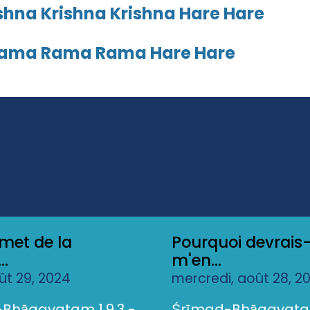
shna Krishna Krishna Hare Hare
Rama Rama Rama Hare Hare
met de la
Pourquoi devrais-
..
m'en...
oût 29, 2024
mercredi, août 28, 2
Bhāgavatam 1.9.3 -
Śrīmad-Bhāgavatam