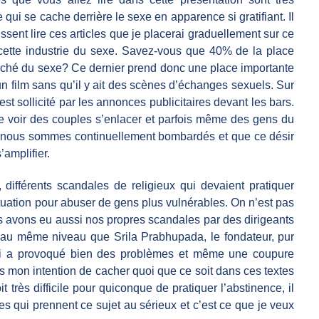
 qui se cache derrière le sexe en apparence si gratifiant. Il
sent lire ces articles que je placerai graduellement sur ce
e cette industrie du sexe. Savez-vous que 40% de la place
rché du sexe? Ce dernier prend donc une place importante
n film sans qu’il y ait des scènes d’échanges sexuels. Sur
est sollicité par les annonces publicitaires devant les bars.
 de voir des couples s’enlacer et parfois même des gens du
e nous sommes continuellement bombardés et que ce désir
’amplifier.
ifférents scandales de religieux qui devaient pratiquer
situation pour abuser de gens plus vulnérables. On n’est pas
 nous avons eu aussi nos propres scandales par des dirigeants
au même niveau que Srila Prabhupada, le fondateur, pur
qui a provoqué bien des problèmes et même une coupure
t pas mon intention de cacher quoi que ce soit dans ces textes
it très difficile pour quiconque de pratiquer l’abstinence, il
s qui prennent ce sujet au sérieux et c’est ce que je veux