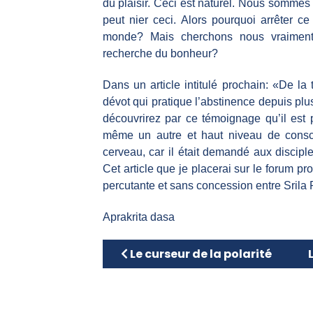
du plaisir. Ceci est naturel. Nous sommes
peut nier ceci. Alors pourquoi arrêter c
monde? Mais cherchons nous vraiment
recherche du bonheur?
Dans un article intitulé prochain: «De la
dévot qui pratique l’abstinence depuis pl
découvrirez par ce témoignage qu’il est p
même un autre et haut niveau de cons
cerveau, car il était demandé aux discipl
Cet article que je placerai sur le forum p
percutante et sans concession entre Srila
Aprakrita dasa
Article précédent : Le curseur de 
A
Le curseur de la polarité