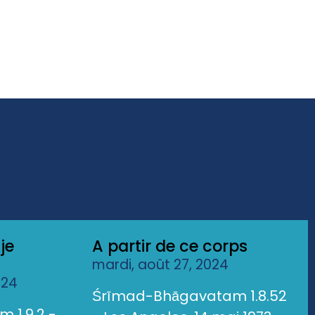
je
A partir de ce corps
mardi, août 27, 2024
024
Śrīmad-Bhāgavatam 1.8.52
 1.9.2 -