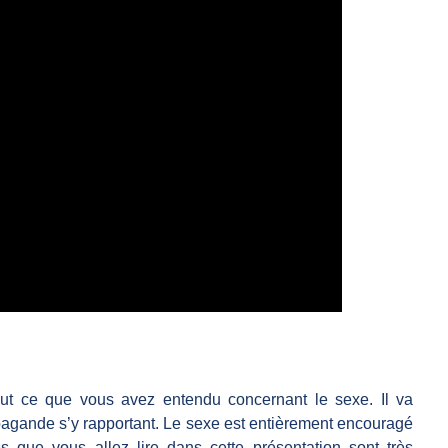
out ce que vous avez entendu concernant le sexe. Il va
pagande s’y rapportant. Le sexe est entièrement encouragé
 que vous allez lire dans cette présentation sont très