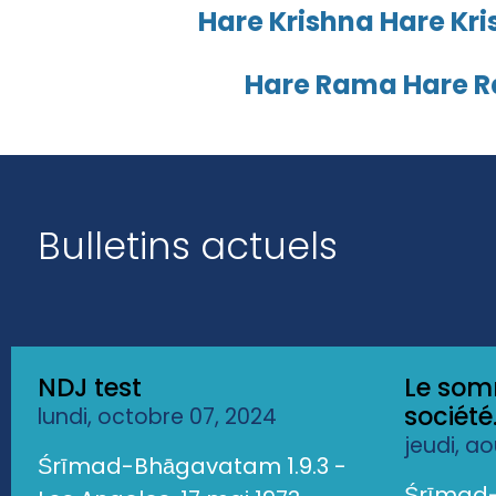
Hare Krishna Hare Kri
Hare Rama Hare 
Bulletins actuels
NDJ test
Le som
société.
lundi, octobre 07, 2024
jeudi, a
Śrīmad-Bhāgavatam 1.9.3 -
Śrīmad-