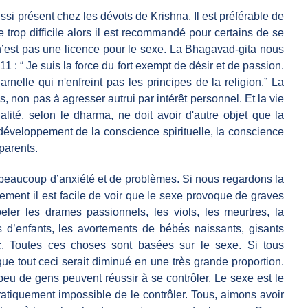
ssi présent chez les dévots de Krishna. Il est préférable de
 trop difficile alors il est recommandé pour certains de se
 n’est pas une licence pour le sexe. La Bhagavad-gita nous
1 : “ Je suis la force du fort exempt de désir et de passion.
rnelle qui n'enfreint pas les principes de la religion.” La
les, non pas à agresser autrui par intérêt personnel. Et la vie
ualité, selon le dharma, ne doit avoir d'autre objet que la
 développement de la conscience spirituelle, la conscience
 parents.
e beaucoup d’anxiété et de problèmes. Si nous regardons la
ement il est facile de voir que le sexe provoque de graves
peler les drames passionnels, les viols, les meurtres, la
s d’enfants, les avortements de bébés naissants, gisants
c. Toutes ces choses sont basées sur le sexe. Si tous
 que tout ceci serait diminué en une très grande proportion.
ue peu de gens peuvent réussir à se contrôler. Le sexe est le
pratiquement impossible de le contrôler. Tous, aimons avoir