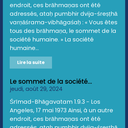
endroit, ces brāhmaṇas ont été
adressés, ataḥ pumbhir dvija-śreṣṭhā
varṇāśrama-vibhāgaśaḥ : « Vous êtes
tous des brāhmaṇa, le sommet de la
société humaine. » La société
humaine...
Lire la suite
Le sommet de la société...
jeudi, août 29, 2024
Śrīmad-Bhāgavatam 1.9.3 - Los
Angeles, 17 mai 1973 Ainsi, à un autre
endroit, ces brāhmaṇas ont été
adressés, ataḥ pumbhir dvija-śreṣṭhā