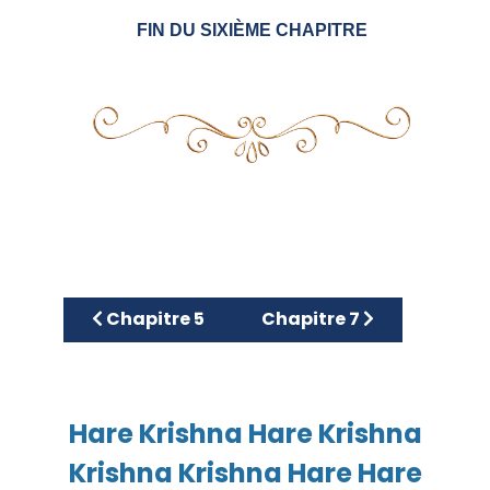
FIN DU SIXIÈME CHAPITRE
Article précédent : Chapitre 5
Article suivant : Chapitre
Chapitre 5
Chapitre 7
Hare Krishna Hare Krishna
Krishna Krishna Hare Hare