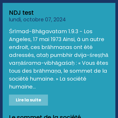
NDJ test
lundi, octobre 07, 2024
Śrīmad-Bhāgavatam 1.9.3 - Los
Angeles, 17 mai 1973 Ainsi, à un autre
endroit, ces brāhmaṇas ont été
adressés, ataḥ pumbhir dvija-śreṣṭhā
varṇāśrama-vibhāgaśaḥ : « Vous êtes
tous des brāhmaṇa, le sommet de la
société humaine. » La société
humaine...
Lire la suite
Le sommet de la société...