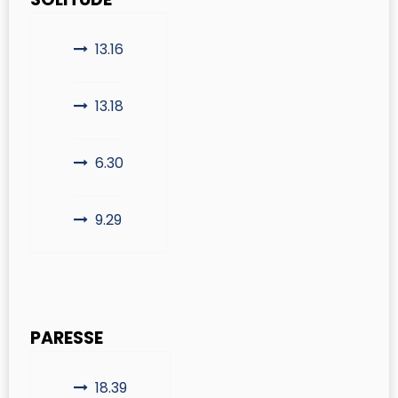
13.16
13.18
6.30
9.29
PARESSE
18.39