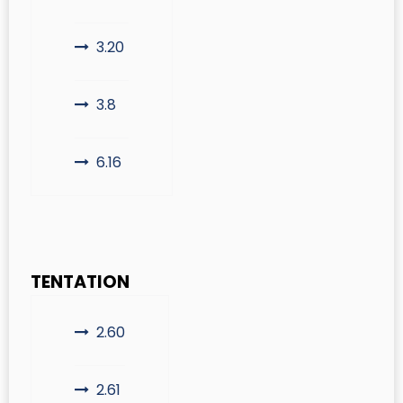
3.20
3.8
6.16
TENTATION
2.60
2.61