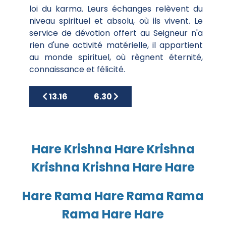
loi du karma. Leurs échanges relèvent du
niveau spirituel et absolu, où ils vivent. Le
service de dévotion offert au Seigneur n'a
rien d'une activité matérielle, il appartient
au monde spirituel, où règnent éternité,
connaissance et félicité.
Article précédent : 13.16
Article suivant : 6.30
13.16
6.30
Hare Krishna Hare Krishna
Krishna Krishna Hare Hare
Hare Rama Hare Rama Rama
Rama Hare Hare