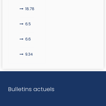
18.78
6.5
6.6
9.34
Bulletins actuels