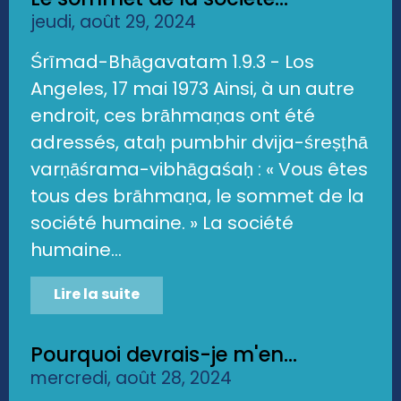
jeudi, août 29, 2024
Śrīmad-Bhāgavatam 1.9.3 - Los
Angeles, 17 mai 1973 Ainsi, à un autre
endroit, ces brāhmaṇas ont été
adressés, ataḥ pumbhir dvija-śreṣṭhā
varṇāśrama-vibhāgaśaḥ : « Vous êtes
tous des brāhmaṇa, le sommet de la
société humaine. » La société
humaine...
Lire la suite
Pourquoi devrais-je m'en...
mercredi, août 28, 2024