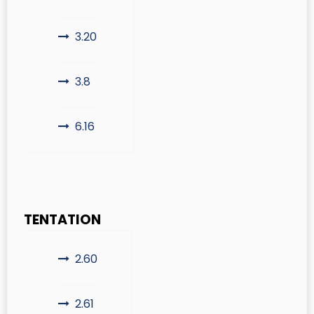
3.20
3.8
6.16
TENTATION
2.60
2.61