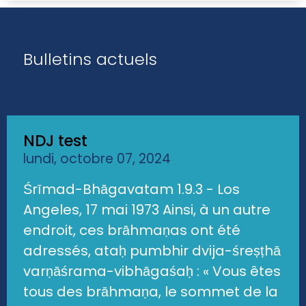
Bulletins actuels
NDJ test
lundi, octobre 07, 2024
Śrīmad-Bhāgavatam 1.9.3 - Los
Angeles, 17 mai 1973 Ainsi, à un autre
endroit, ces brāhmaṇas ont été
adressés, ataḥ pumbhir dvija-śreṣṭhā
varṇāśrama-vibhāgaśaḥ : « Vous êtes
tous des brāhmaṇa, le sommet de la