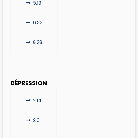
5.19
6.32
9.29
DÉPRESSION
2.14
2.3