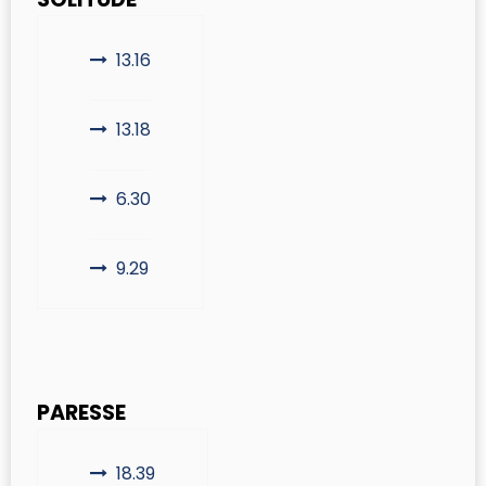
13.16
13.18
6.30
9.29
PARESSE
18.39