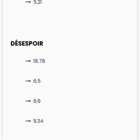
5.21
DÉSESPOIR
18.78
6.5
6.6
9.34