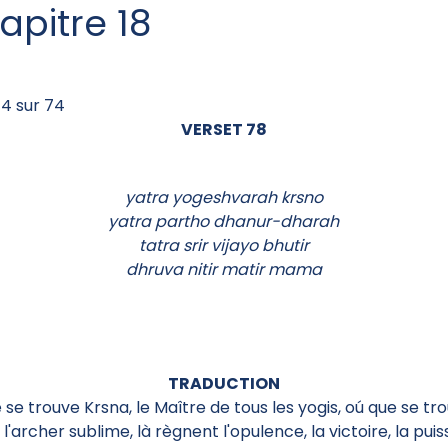
apitre 18
4 sur 74
VERSET 78
yatra yogeshvarah krsno
yatra partho dhanur-dharah
tatra srir vijayo bhutir
dhruva nitir matir mama
TRADUCTION
 se trouve Krsna, le Maître de tous les yogis, oú que se tr
 l'archer sublime, là règnent l'opulence, la victoire, la pu