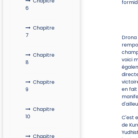
Chapitre
formid
6
Chapitre
7
Drona 
rempor
champ 
Chapitre
voici 
8
égalem
direct
victoi
Chapitre
en fai
9
manife
d'aill
Chapitre
10
C'est 
de Kur
Yudhis
Chapitre