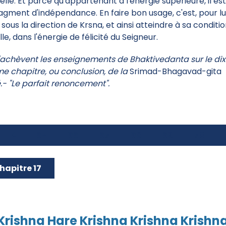
elle. Et parce qu'appartenant à l'énergie supérieure, il es
ragment d'indépendance. En faire bon usage, c'est, pour lui
sous la direction de Krsna, et ainsi atteindre à sa conditi
le, dans l'énergie de félicité du Seigneur.
s'achèvent les enseignements de Bhaktivedanta sur le di
me chapitre, ou conclusion, de la
Srimad-Bhagavad-gita
é.- "Le parfait renoncement".
65
66
67
68
69
70
icle précédent : Chapitre 17
hapitre 17
Krishna Hare Krishna Krishna Krishn