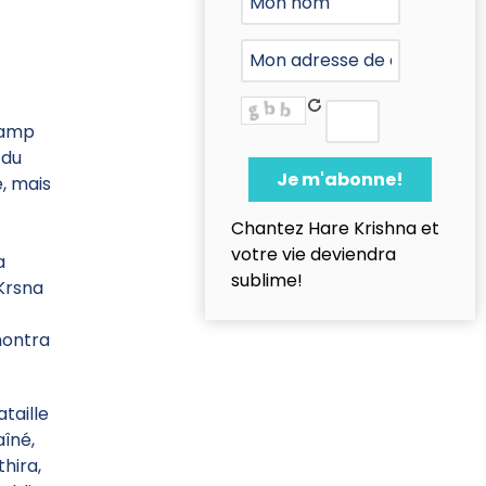
 camp
 du
e, mais
Chantez Hare Krishna et
n
votre vie deviendra
a
sublime!
 Krsna
montra
taille
aîné,
thira,