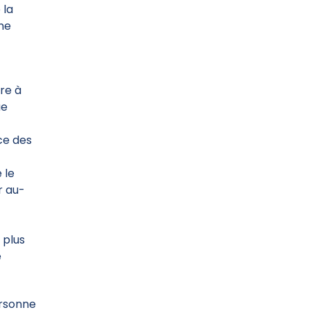
 la
ème
re à
ue
ce des
 le
r au-
 plus
e
ersonne