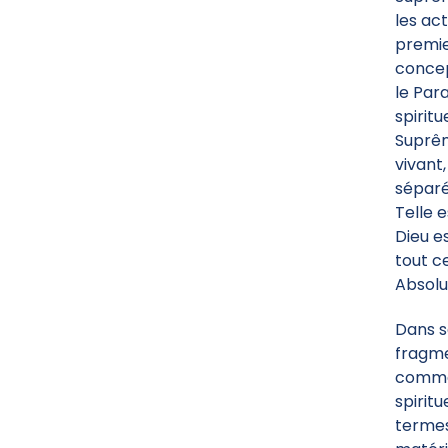
les ac
premie
concep
le Par
spirit
Suprêm
vivant
séparé
Telle 
Dieu e
tout ce
Absolu
Dans s
fragme
comme 
spirit
termes