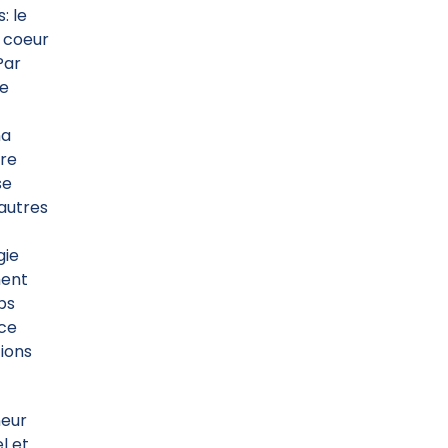
: le
e coeur
Par
re
na
ère
se
 autres
gie
ment
mps
nce
tions
neur
l et