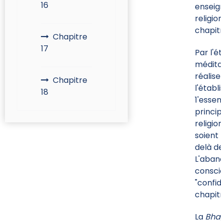
16
enseig
religi
chapit
Chapitre
17
Par l'
médita
réalis
Chapitre
l'étab
18
1'esse
princi
religi
soient
delà d
L'aban
consci
"confid
chapit
La
Bha