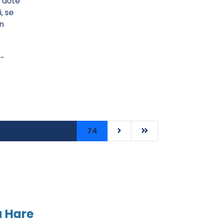
t doté
, se
on
x-
71
72
73
74
a Hare