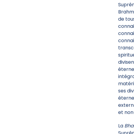
Suprêm
Brahma
de tou
connai
connai
connai
transc
spirit
divise
éterne
intégr
matéri
ses di
éternel
extern
et non
La
Bha
Suprêm