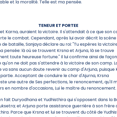
able et la moralité. Telle est ma pensée.
TENEUR ET PORTEE
et Karna, auraient la victoire. Il s'attendait à ce que son
te le combat. Cependant, après lui avoir décrit la scène
de bataille, Sanjaya déclare au roi: "Tu espères la victoir
ma pensée: là où se trouvent Krsna et Arjuna, là se trouve
ent toute heureuse fortune." Il lui confirme ainsi de faço
e qu'on ne doit pas s'attendre à la victoire de son camp. L
re va sans aucun doute revenir au camp d'Arjuna, puisque
t partie. Acceptant de conduire le char d'Ajurna, Krsna
ste une autre de Ses perfections, le renoncement, qu'Il 
eurs en nombre d'occasions, Lui le maître du renoncement.
en fait Duryodhana et Yudhisthira qui s'opposent dans la Ba
uksetra; et Arjuna porte assistance guerrière à son frère 
thira. Parce que Krsna et lui se trouvent du côté de Yudhis