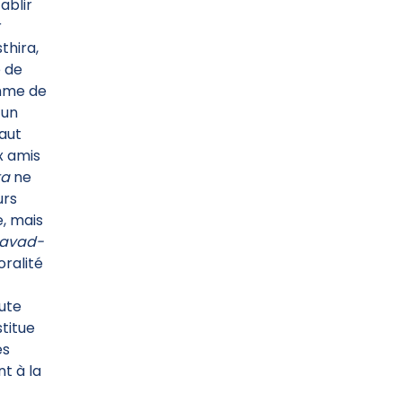
ablir
r
thira,
e de
omme de
 un
faut
x amis
ta
ne
urs
, mais
avad-
ralité
oute
titue
es
nt à la