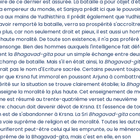
oire de ce dernier est assurée. La bataille a pour objet d'ét
ra empereur du monde, et Sanjaya prédit ici que le pouvoi
a aux mains de Yudhisthira. Il prédit également que Yudhis
avoir remporté la bataille, verra sa prospérité s'accroîtr
n plus, car non seulement droit et pieux, il est aussi un h
s haute moralité. De toute son existence, il n'a pas proféré
ensonge. Bien des hommes auxquels l'intelligence fait dé
ent la
Bhagavad-gita
pour un simple échange entre deu
champ de bataille. Mais s'il en était ainsi, la
Bhagavad-gi
rait pas le nom d'Ecriture sacrée. Certains peuvent toujo
r que Krsna fut immoral en poussant Arjuna à combattre
 vérité sur la situation se trouve clairement établie; la
Bhag
seigne la moralité la plus haute. Cet enseignement de mo
e est résumé au trente-quatrième verset du neuvième
re: chacun doit devenir dévot de Krsna. Et l'essence de t
on est de s'abandonner à Krsna. La Sri
Bhagavad-gita
cons
a voie suprême de religion et de moralité. Toutes les autr
purifieront peut-être celui qui les emprunte, ou le mènero
uprême de la Bhagavad-gita, mais c'est en elle, en son