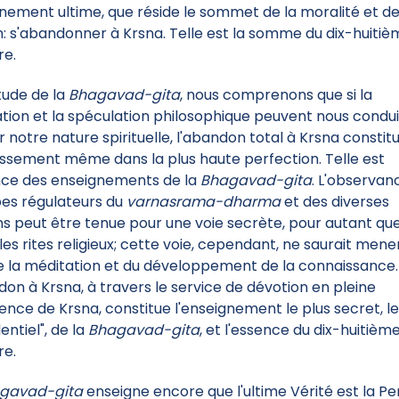
nement ultime, que réside le sommet de la moralité et de
on: s'abandonner à Krsna. Telle est la somme du dix-huiti
re.
étude de la
Bhagavad-gita
, nous comprenons que si la
tion et la spéculation philosophique peuvent nous condui
er notre nature spirituelle, l'abandon total à Krsna constit
lissement même dans la plus haute perfection. Telle est
nce des enseignements de la
Bhagavad-gita
. L'observan
pes régulateurs du
varnasrama-dharma
et des diverses
ons peut être tenue pour une voie secrète, pour autant que
 les rites religieux; cette voie, cependant, ne saurait mene
e la méditation et du développement de la connaissance.
don à Krsna, à travers le service de dévotion en pleine
ence de Krsna, constitue l'enseignement le plus secret, le
entiel", de la
Bhagavad-gita
, et l'essence du dix-huitièm
re.
gavad-gita
enseigne encore que l'ultime Vérité est la P