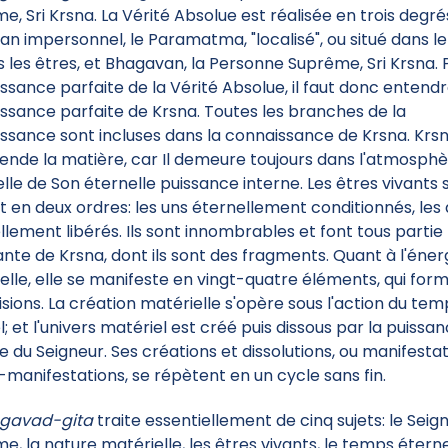
e, Sri Krsna. La Vérité Absolue est réalisée en trois degrés
n impersonnel, le Paramatma, "localisé", ou situé dans l
s les êtres, et Bhagavan, la Personne Suprême, Sri Krsna. 
ssance parfaite de la Vérité Absolue, il faut donc entend
ssance parfaite de Krsna. Toutes les branches de la
ssance sont incluses dans la connaissance de Krsna. Krs
ende la matière, car Il demeure toujours dans l'atmosph
uelle de Son éternelle puissance interne. Les êtres vivants 
nt en deux ordres: les uns éternellement conditionnés, les
llement libérés. Ils sont innombrables et font tous partie
ante de Krsna, dont ils sont des fragments. Quant à l'éner
elle, elle se manifeste en vingt-quatre éléments, qui for
visions. La création matérielle s'opère sous l'action du te
; et l'univers matériel est créé puis dissous par la puissa
e du Seigneur. Ses créations et dissolutions, ou manifesta
-manifestations, se répètent en un cycle sans fin.
gavad-gita
traite essentiellement de cinq sujets: le Seig
e, la nature matérielle, les êtres vivants, le temps éterne