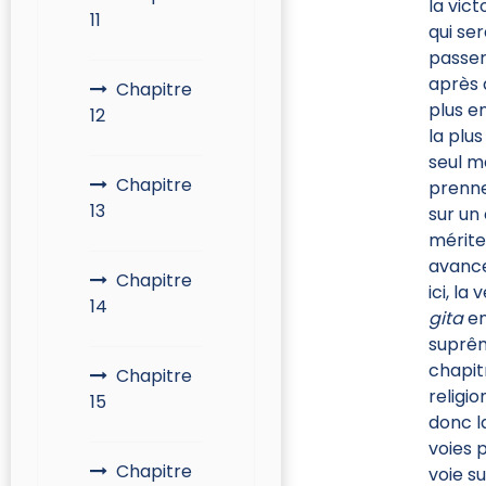
la vict
11
qui se
passer
après 
Chapitre
plus e
12
la plu
seul m
Chapitre
prenn
13
sur un 
mérite
avance
Chapitre
ici, la
14
gita
en
suprêm
chapit
Chapitre
religi
15
donc l
voies 
Chapitre
voie s