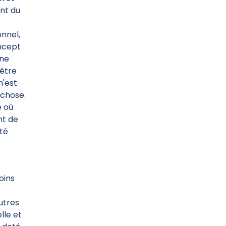
ent du
onnel,
ncept
nne
'être
n'est
 chose.
e où
nt de
ité
oins
autres
lle et