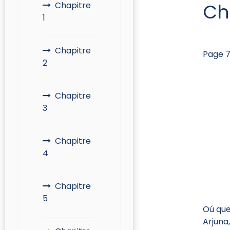
Ch
Chapitre
1
Chapitre
Page 7
2
Chapitre
3
Chapitre
4
Chapitre
5
Oú que
Arjuna,