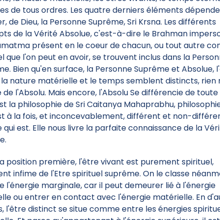
tes de tous ordres. Les quatre derniers éléments dépend
r, de Dieu, la Personne Suprême, Sri Krsna. Les différents
ts de la Vérité Absolue, c'est-à-dire le Brahman impers
amatma présent en le coeur de chacun, ou tout autre co
uel que l'on peut en avoir, se trouvent inclus dans la Perso
e. Bien qu'en surface, la Personne Suprême et Absolue, l
, la nature matérielle et le temps semblent distincts, rien 
 de l'Absolu. Mais encore, l'Absolu Se différencie de toute
est la philosophie de Sri Caitanya Mahaprabhu, philosophi
st à la fois, et inconcevablement, différent et non-différe
 qui est. Elle nous livre la parfaite connaissance de la Vér
e.
a position première, l'être vivant est purement spirituel,
nt infime de l'Etre spirituel suprême. On le classe néanm
l'énergie marginale, car il peut demeurer lié à l'énergie
uelle ou entrer en contact avec l'énergie matérielle. En d'
, l'être distinct se situe comme entre les énergies spiritue