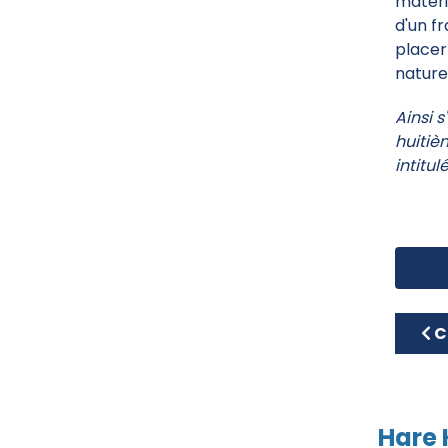
matéri
d'un f
placer 
naturel
Ainsi 
huitiè
intitul
Art
C
Hare 