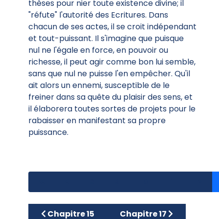
thèses pour nier toute existence divine; il
"réfute" l'autorité des Ecritures. Dans
chacun de ses actes, il se croit indépendant
et tout-puissant. Il s'imagine que puisque
nul ne l'égale en force, en pouvoir ou
richesse, il peut agir comme bon lui semble,
sans que nul ne puisse l'en empêcher. Qu'il
ait alors un ennemi, susceptible de le
freiner dans sa quête du plaisir des sens, et
il élaborera toutes sortes de projets pour le
rabaisser en manifestant sa propre
puissance.
8
9
10
11
12
Article précédent : Chapitre 15
Article suivant : Chapitr
Chapitre 15
Chapitre 17