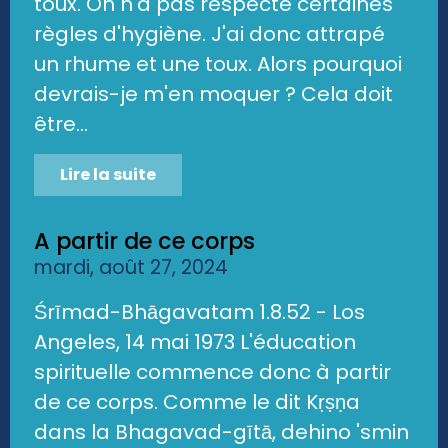
toux. On n'a pas respecté certaines
règles d'hygiène. J'ai donc attrapé
un rhume et une toux. Alors pourquoi
devrais-je m'en moquer ? Cela doit
être...
Lire la suite
A partir de ce corps
mardi, août 27, 2024
Śrīmad-Bhāgavatam 1.8.52 - Los
Angeles, 14 mai 1973 L'éducation
spirituelle commence donc à partir
de ce corps. Comme le dit Kṛṣṇa
dans la Bhagavad-gītā, dehino 'smin