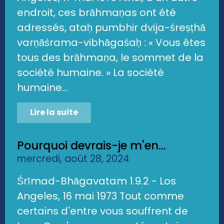
endroit, ces brāhmaṇas ont été
adressés, ataḥ pumbhir dvija-śreṣṭhā
varṇāśrama-vibhāgaśaḥ : « Vous êtes
tous des brāhmaṇa, le sommet de la
société humaine. » La société
humaine...
Lire la suite
Pourquoi devrais-je m'en...
mercredi, août 28, 2024
Śrīmad-Bhāgavatam 1.9.2 - Los
Angeles, 16 mai 1973 Tout comme
certains d'entre vous souffrent de