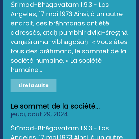
Śrīmad-Bhāgavatam 1.9.3 - Los
Angeles, 17 mai 1973 Ainsi, à un autre
endroit, ces brāhmaṇas ont été
adressés, ataḥ pumbhir dvija-śreṣṭhā
varṇāśrama-vibhāgaśaḥ : « Vous êtes
tous des brāhmaṇa, le sommet de la
société humaine. » La société
humaine...
Lire la suite
Le sommet de la société...
jeudi, août 29, 2024
Śrīmad-Bhāgavatam 1.9.3 - Los
Angeles, 17 mai 1973 Ainsi, à un autre