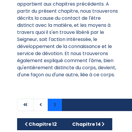
appartient aux chapitres précédents. A
partir du présent chapitre, nous trouverons
décrits la cause du contact de l'être
distinct avec la matière, et les moyens à
travers quoi il s'en trouve libéré par le
Seigneur, soit l'action intéressée, le
développement de la connaissance et le
service de dévotion. Et nous trouverons
également expliqué comment l'âme, bien
qu'entièrement distincte du corps, devient,
d'une façon ou d'une autre, liée à ce corps.
1
2
3
4
5
6
Article précédent : Chapitre 12
Article suivant : Chapitr
Chapitre 12
Chapitre 14