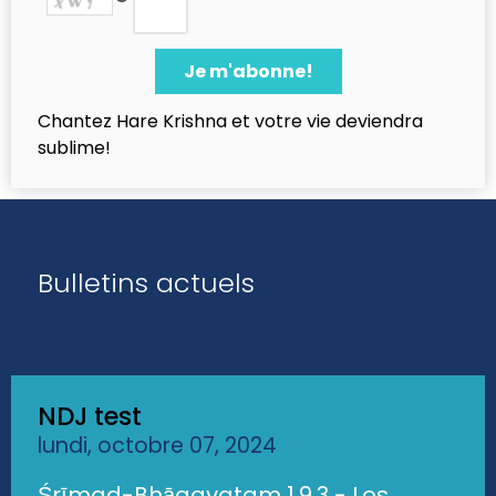
Chantez Hare Krishna et votre vie deviendra
sublime!
Bulletins actuels
NDJ test
lundi, octobre 07, 2024
Śrīmad-Bhāgavatam 1.9.3 - Los