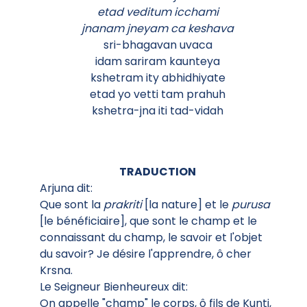
etad veditum icchami
jnanam jneyam ca keshava
sri-bhagavan uvaca
idam sariram kaunteya
kshetram ity abhidhiyate
etad yo vetti tam prahuh
kshetra-jna iti tad-vidah
TRADUCTION
Arjuna dit:
Que sont la
prakriti
[la nature] et le
purusa
[le bénéficiaire], que sont le champ et le
connaissant du champ, le savoir et l'objet
du savoir? Je désire l'apprendre, ô cher
Krsna.
Le Seigneur Bienheureux dit:
On appelle "champ" le corps, ô fils de Kunti,