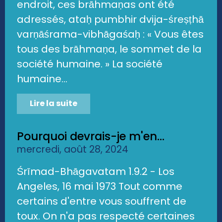
endroit, ces brāhmaṇas ont été
adressés, ataḥ pumbhir dvija-śreṣṭhā
varṇāśrama-vibhāgaśaḥ : « Vous êtes
tous des brāhmaṇa, le sommet de la
société humaine. » La société
humaine...
Lire la suite
Pourquoi devrais-je m'en...
mercredi, août 28, 2024
Śrīmad-Bhāgavatam 1.9.2 - Los
Angeles, 16 mai 1973 Tout comme
certains d'entre vous souffrent de
toux. On n'a pas respecté certaines