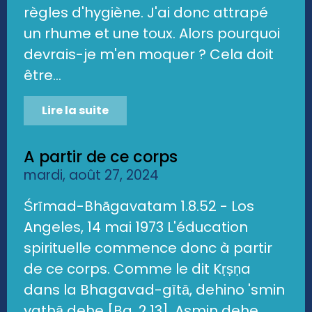
règles d'hygiène. J'ai donc attrapé
un rhume et une toux. Alors pourquoi
devrais-je m'en moquer ? Cela doit
être...
Lire la suite
A partir de ce corps
mardi, août 27, 2024
Śrīmad-Bhāgavatam 1.8.52 - Los
Angeles, 14 mai 1973 L'éducation
spirituelle commence donc à partir
de ce corps. Comme le dit Kṛṣṇa
dans la Bhagavad-gītā, dehino 'smin
yathā dehe [Bg. 2.13]. Asmin dehe,