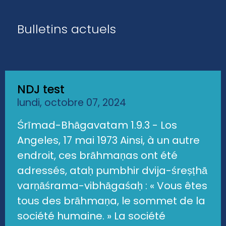
Bulletins actuels
NDJ test
lundi, octobre 07, 2024
Śrīmad-Bhāgavatam 1.9.3 - Los
Angeles, 17 mai 1973 Ainsi, à un autre
endroit, ces brāhmaṇas ont été
adressés, ataḥ pumbhir dvija-śreṣṭhā
varṇāśrama-vibhāgaśaḥ : « Vous êtes
tous des brāhmaṇa, le sommet de la
société humaine. » La société