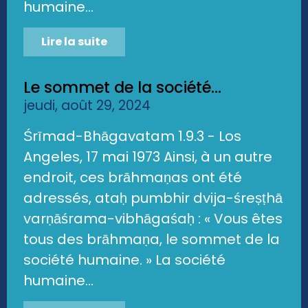
humaine...
Lire la suite
Le sommet de la société...
jeudi, août 29, 2024
Śrīmad-Bhāgavatam 1.9.3 - Los
Angeles, 17 mai 1973 Ainsi, à un autre
endroit, ces brāhmaṇas ont été
adressés, ataḥ pumbhir dvija-śreṣṭhā
varṇāśrama-vibhāgaśaḥ : « Vous êtes
tous des brāhmaṇa, le sommet de la
société humaine. » La société
humaine...