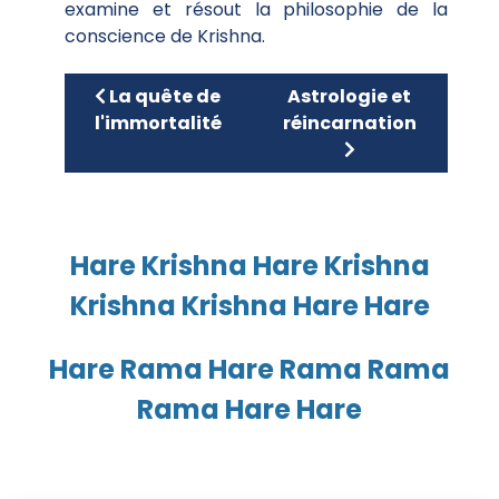
examine et résout la philosophie de la
conscience de Krishna.
Article précédent : La quête de l'immortali
Article suivant : Astro
La quête de
Astrologie et
l'immortalité
réincarnation
Hare Krishna Hare Krishna
Krishna Krishna Hare Hare
Hare Rama Hare Rama Rama
Rama Hare Hare