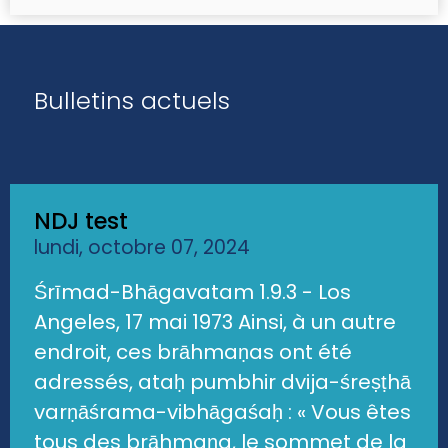
Bulletins actuels
NDJ test
lundi, octobre 07, 2024
Śrīmad-Bhāgavatam 1.9.3 - Los
Angeles, 17 mai 1973 Ainsi, à un autre
endroit, ces brāhmaṇas ont été
adressés, ataḥ pumbhir dvija-śreṣṭhā
varṇāśrama-vibhāgaśaḥ : « Vous êtes
tous des brāhmaṇa, le sommet de la