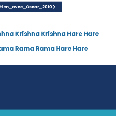
ensées
le suivant : Entretien_avec_Oscar_2010
etien_avec_Oscar_2010
shna Krishna Krishna Hare Hare
Rama Rama Rama Hare Hare