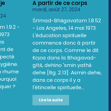
je
A partir de ce corps
mardi, août 27, 2024
024
Śrīmad-Bhāgavatam 1.8.52
 1.9.2 -
- Los Angeles, 14 mai 1973
1973
L'éducation spirituelle
ns
commence donc à partir
ent de
de ce corps. Comme le dit
specté
Kṛṣṇa dans la Bhagavad-
hygiène.
gītā, dehino 'smin yathā
un rhume
dehe [Bg. 2.13]. Asmin dehe,
ourquoi
dans ce corps il y a
quer ?
l'étincelle spirituelle...
Lire la suite