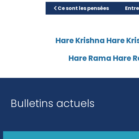
Article précédent : Ce sont les p
Artic
Ce sont les pensées
Entr
Hare Krishna Hare Kri
Hare Rama Hare 
Bulletins actuels