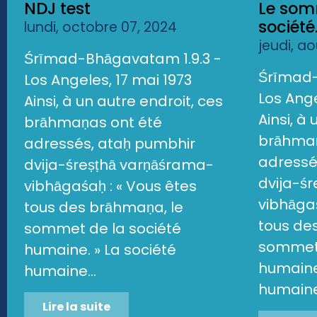
NDJ test
Le som
société.
lundi, octobre 07, 2024
jeudi, a
Śrīmad-Bhāgavatam 1.9.3 -
Śrīmad-
Los Angeles, 17 mai 1973
Los Ange
Ainsi, à un autre endroit, ces
Ainsi, à
brāhmaṇas ont été
brāhmaṇ
adressés, ataḥ pumbhir
adressé
dvija-śreṣṭhā varṇāśrama-
dvija-ś
vibhāgaśaḥ : « Vous êtes
vibhāgaś
tous des brāhmaṇa, le
tous de
sommet de la société
sommet 
humaine. » La société
humaine.
humaine...
humaine.
Lire la suite