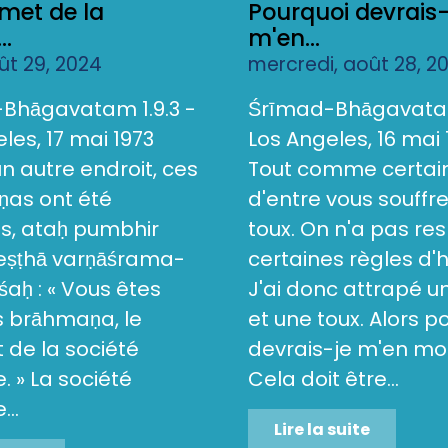
met de la
Pourquoi devrais-
..
m'en...
oût 29, 2024
mercredi, août 28, 2
Bhāgavatam 1.9.3 -
Śrīmad-Bhāgavatam
les, 17 mai 1973
Los Angeles, 16 mai 
 un autre endroit, ces
Tout comme certai
as ont été
d'entre vous souffr
s, ataḥ pumbhir
toux. On n'a pas re
reṣṭhā varṇāśrama-
certaines règles d'
aḥ : « Vous êtes
J'ai donc attrapé 
s brāhmaṇa, le
et une toux. Alors p
de la société
devrais-je m'en mo
 » La société
Cela doit être...
..
Lire la suite