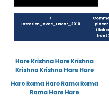
Article précédent : Entreti
Article 
Comme
Entretien_avec_Oscar_2010
placer 
tilak 
front
Hare Krishna Hare Krishna
Krishna Krishna Hare Hare
Hare Rama Hare Rama Rama
Rama Hare Hare