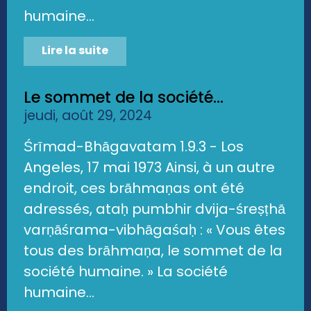
humaine...
Lire la suite
Le sommet de la société...
jeudi, août 29, 2024
Śrīmad-Bhāgavatam 1.9.3 - Los
Angeles, 17 mai 1973 Ainsi, à un autre
endroit, ces brāhmaṇas ont été
adressés, ataḥ pumbhir dvija-śreṣṭhā
varṇāśrama-vibhāgaśaḥ : « Vous êtes
tous des brāhmaṇa, le sommet de la
société humaine. » La société
humaine...