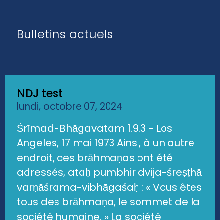
Bulletins actuels
NDJ test
lundi, octobre 07, 2024
Śrīmad-Bhāgavatam 1.9.3 - Los
Angeles, 17 mai 1973 Ainsi, à un autre
endroit, ces brāhmaṇas ont été
adressés, ataḥ pumbhir dvija-śreṣṭhā
varṇāśrama-vibhāgaśaḥ : « Vous êtes
tous des brāhmaṇa, le sommet de la
société humaine. » La société