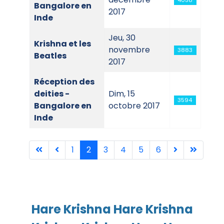
4058
Bangalore en
2017
Inde
Jeu, 30
Krishna et les
novembre
3883
Beatles
2017
Réception des
deities -
Dim, 15
3594
Bangalore en
octobre 2017
Inde
1
2
3
4
5
6
Page 2 sur 6
Hare Krishna Hare Krishna