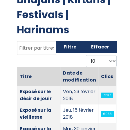
Festivals |
Harinams
Filtrer par titres
Filtre
Effacer
Afficher #
Date de
Titre
Clics
modification
Articles
Exposé sur le
Ven, 23 février
7297
désir de jouir
2018
Exposé sur la
Jeu, 15 février
6053
vieillesse
2018
Exposé sur la
Mar, 30 janvier