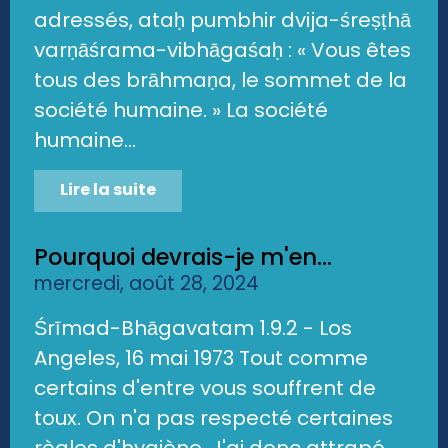
adressés, ataḥ pumbhir dvija-śreṣṭhā
varṇāśrama-vibhāgaśaḥ : « Vous êtes
tous des brāhmaṇa, le sommet de la
société humaine. » La société
humaine...
Lire la suite
Pourquoi devrais-je m'en...
mercredi, août 28, 2024
Śrīmad-Bhāgavatam 1.9.2 - Los
Angeles, 16 mai 1973 Tout comme
certains d'entre vous souffrent de
toux. On n'a pas respecté certaines
règles d'hygiène. J'ai donc attrapé