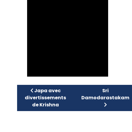
Article précédent : Japa avec divertiss
Article sui
Japa avec
Sri
divertissements
Damodarastakam
de Krishna