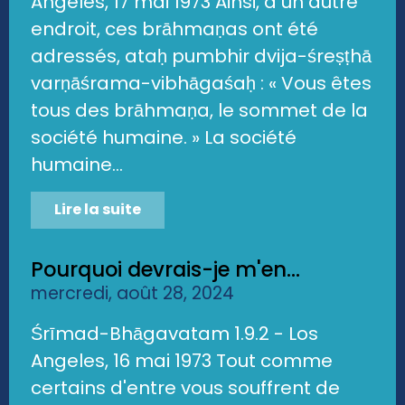
Angeles, 17 mai 1973 Ainsi, à un autre
endroit, ces brāhmaṇas ont été
adressés, ataḥ pumbhir dvija-śreṣṭhā
varṇāśrama-vibhāgaśaḥ : « Vous êtes
tous des brāhmaṇa, le sommet de la
société humaine. » La société
humaine...
Lire la suite
Pourquoi devrais-je m'en...
mercredi, août 28, 2024
Śrīmad-Bhāgavatam 1.9.2 - Los
Angeles, 16 mai 1973 Tout comme
certains d'entre vous souffrent de