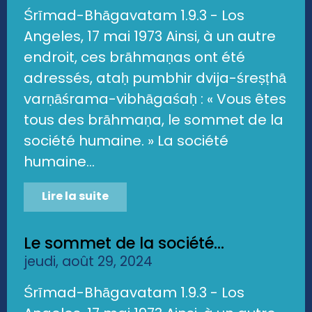
Śrīmad-Bhāgavatam 1.9.3 - Los
Angeles, 17 mai 1973 Ainsi, à un autre
endroit, ces brāhmaṇas ont été
adressés, ataḥ pumbhir dvija-śreṣṭhā
varṇāśrama-vibhāgaśaḥ : « Vous êtes
tous des brāhmaṇa, le sommet de la
société humaine. » La société
humaine...
Lire la suite
Le sommet de la société...
jeudi, août 29, 2024
Śrīmad-Bhāgavatam 1.9.3 - Los