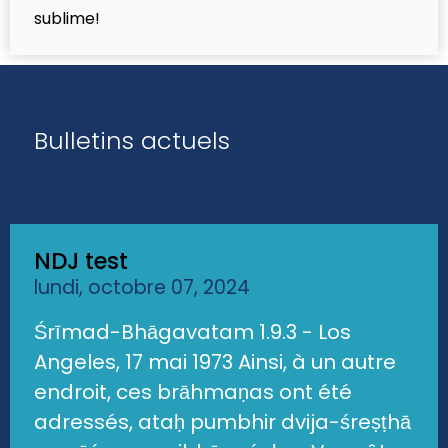
sublime!
Bulletins actuels
NDJ test
lundi, octobre 07, 2024
Śrīmad-Bhāgavatam 1.9.3 - Los
Angeles, 17 mai 1973 Ainsi, à un autre
endroit, ces brāhmaṇas ont été
adressés, ataḥ pumbhir dvija-śreṣṭhā