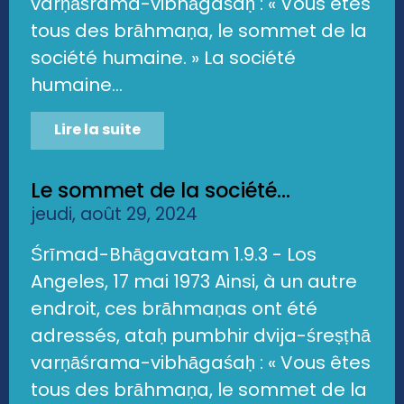
varṇāśrama-vibhāgaśaḥ : « Vous êtes
tous des brāhmaṇa, le sommet de la
société humaine. » La société
humaine...
Lire la suite
Le sommet de la société...
jeudi, août 29, 2024
Śrīmad-Bhāgavatam 1.9.3 - Los
Angeles, 17 mai 1973 Ainsi, à un autre
endroit, ces brāhmaṇas ont été
adressés, ataḥ pumbhir dvija-śreṣṭhā
varṇāśrama-vibhāgaśaḥ : « Vous êtes
tous des brāhmaṇa, le sommet de la