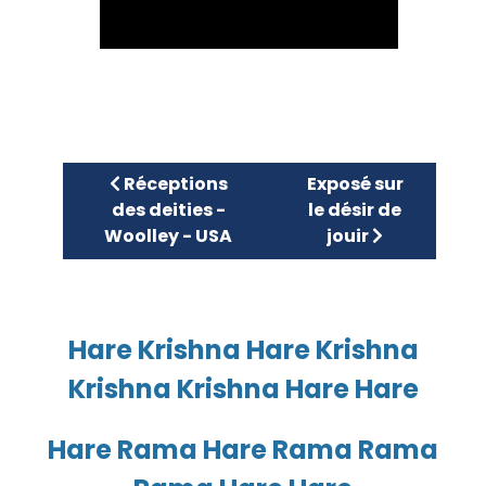
Article précédent : Réceptions des deitie
Article suivant : Exp
Réceptions
Exposé sur
des deities -
le désir de
Woolley - USA
jouir
Hare Krishna Hare Krishna
Krishna Krishna Hare Hare
Hare Rama Hare Rama Rama