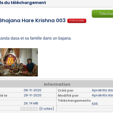
ls du téléchargement
Télécha
Bhajana Hare Krishna 003
POPULAIRE
.
nda dasa et sa famille dans un bajana
Information
08-11-2020
Aprakrita da
Créé par
29-11-2020
Aprakrita da
ié le
Modifié par
Téléchargements
26.74 MB
505
(0 votes)