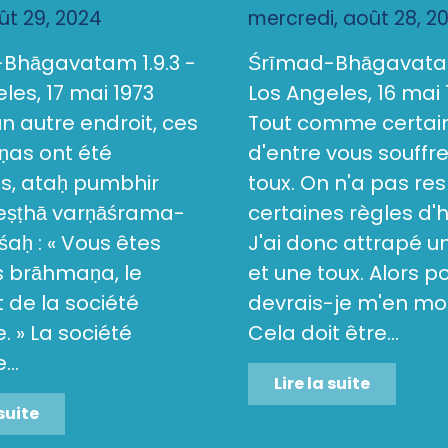
oût 29, 2024
mercredi, août 28, 2
Bhāgavatam 1.9.3 -
Śrīmad-Bhāgavatam
les, 17 mai 1973
Los Angeles, 16 mai 
 un autre endroit, ces
Tout comme certai
as ont été
d'entre vous souffr
s, ataḥ pumbhir
toux. On n'a pas re
reṣṭhā varṇāśrama-
certaines règles d'
aḥ : « Vous êtes
J'ai donc attrapé 
s brāhmaṇa, le
et une toux. Alors p
de la société
devrais-je m'en mo
 » La société
Cela doit être...
..
Lire la suite
 suite