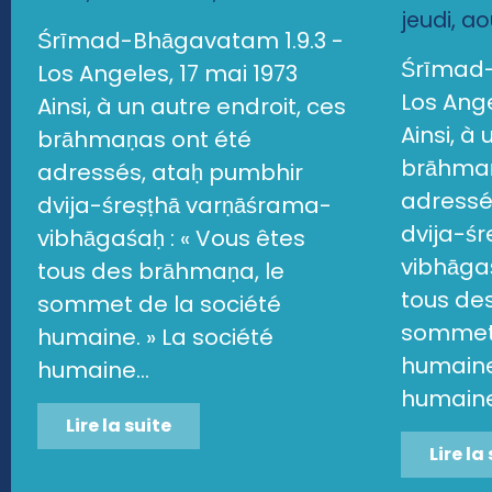
jeudi, a
Śrīmad-Bhāgavatam 1.9.3 -
Śrīmad-
Los Angeles, 17 mai 1973
Los Ange
Ainsi, à un autre endroit, ces
Ainsi, à
brāhmaṇas ont été
brāhmaṇ
adressés, ataḥ pumbhir
adressé
dvija-śreṣṭhā varṇāśrama-
dvija-ś
vibhāgaśaḥ : « Vous êtes
vibhāgaś
tous des brāhmaṇa, le
tous de
sommet de la société
sommet 
humaine. » La société
humaine.
humaine...
humaine.
Lire la suite
Lire la