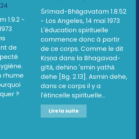
024
Śrīmad-Bhāgavatam 1.8.52
 1.9.2 -
- Los Angeles, 14 mai 1973
1973
L'éducation spirituelle
ns
commence donc à partir
ent de
de ce corps. Comme le dit
specté
Kṛṣṇa dans la Bhagavad-
hygiène.
gītā, dehino 'smin yathā
un rhume
dehe [Bg. 2.13]. Asmin dehe,
ourquoi
dans ce corps il y a
quer ?
l'étincelle spirituelle...
Lire la suite