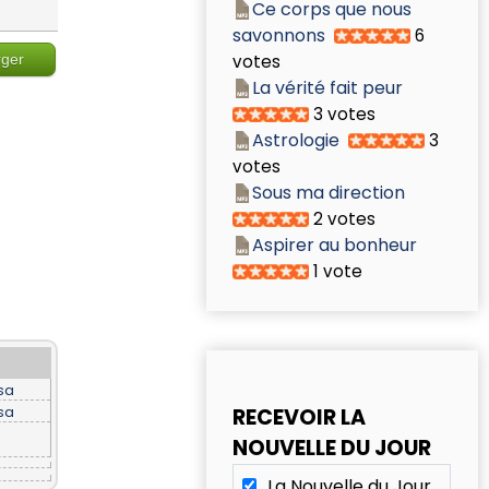
Ce corps que nous
savonnons
6
votes
rger
La vérité fait peur
3 votes
Astrologie
3
votes
Sous ma direction
2 votes
Aspirer au bonheur
1 vote
sa
sa
RECEVOIR LA
NOUVELLE DU JOUR
La Nouvelle du Jour