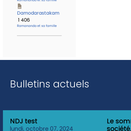
Ramananda et sa famille
Damodarastakam
1 406
Ramananda et sa famille
Bulletins actuels
NDJ test
Le som
société.
lundi, octobre 07, 2024