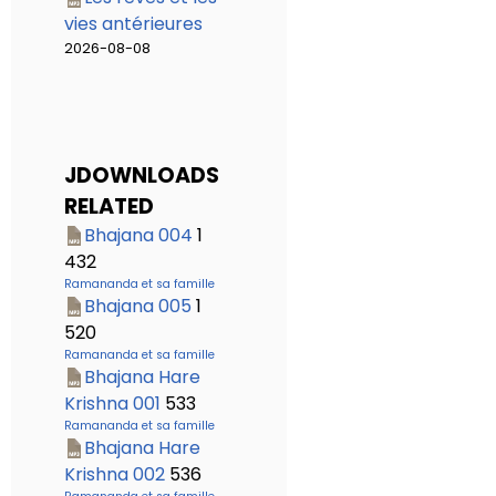
vies antérieures
2026-08-08
JDOWNLOADS
RELATED
Bhajana 004
1
432
Ramananda et sa famille
Bhajana 005
1
520
Ramananda et sa famille
Bhajana Hare
Krishna 001
533
Ramananda et sa famille
Bhajana Hare
Krishna 002
536