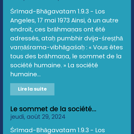
Śrīmad-Bhāgavatam 1.9.3 - Los
Angeles, 17 mai 1973 Ainsi, à un autre
endroit, ces brāhmaṇas ont été
adressés, ataḥ pumbhir dvija-śreṣṭhā
varṇāśrama-vibhāgaśaḥ : « Vous êtes
tous des brāhmaṇa, le sommet de la
société humaine. » La société
humaine...
Lire la suite
Le sommet de la société...
jeudi, août 29, 2024
Śrīmad-Bhāgavatam 1.9.3 - Los