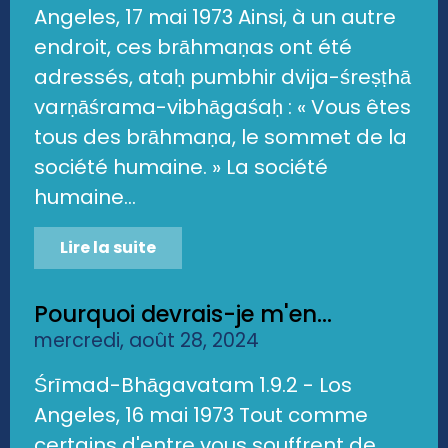
Angeles, 17 mai 1973 Ainsi, à un autre
endroit, ces brāhmaṇas ont été
adressés, ataḥ pumbhir dvija-śreṣṭhā
varṇāśrama-vibhāgaśaḥ : « Vous êtes
tous des brāhmaṇa, le sommet de la
société humaine. » La société
humaine...
Lire la suite
Pourquoi devrais-je m'en...
mercredi, août 28, 2024
Śrīmad-Bhāgavatam 1.9.2 - Los
Angeles, 16 mai 1973 Tout comme
certains d'entre vous souffrent de