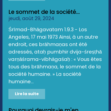
Le sommet de la société...
jeudi, août 29, 2024
Śrīmad-Bhāgavatam 1.9.3 - Los
Angeles, 17 mai 1973 Ainsi, à un autre
endroit, ces brāhmaṇas ont été
adressés, ataḥ pumbhir dvija-śreṣṭhā
varṇāśrama-vibhāgaśaḥ : « Vous êtes
tous des brāhmaṇa, le sommet de la
société humaine. » La société
humaine...
Lire la suite
Pourquoi devrais-je m'en...