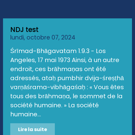
NDJ test
lundi, octobre 07, 2024
Śrīmad-Bhāgavatam 1.9.3 - Los
Angeles, 17 mai 1973 Ainsi, à un autre
endroit, ces brāhmaṇas ont été
adressés, ataḥ pumbhir dvija-śreṣṭhā
varṇāśrama-vibhāgaśaḥ : « Vous êtes
tous des brāhmaṇa, le sommet de la
société humaine. » La société
humaine...
Lire la suite