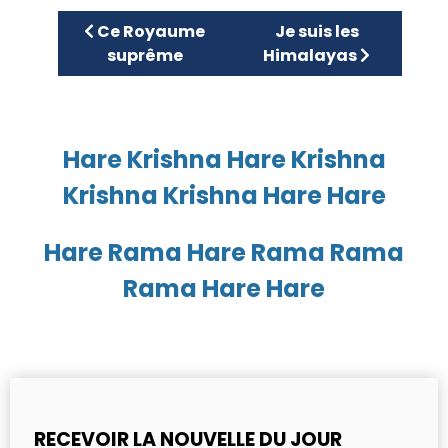
Article précédent : Ce Royaume suprême
Article suivant : Je 
Ce Royaume
Je suis les
suprême
Himalayas
Hare Krishna Hare Krishna
Krishna Krishna Hare Hare
Hare Rama Hare Rama Rama
Rama Hare Hare
RECEVOIR LA NOUVELLE DU JOUR