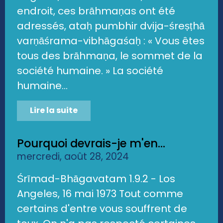
endroit, ces brāhmaṇas ont été
adressés, ataḥ pumbhir dvija-śreṣṭhā
varṇāśrama-vibhāgaśaḥ : « Vous êtes
tous des brāhmaṇa, le sommet de la
société humaine. » La société
humaine...
Lire la suite
Pourquoi devrais-je m'en...
mercredi, août 28, 2024
Śrīmad-Bhāgavatam 1.9.2 - Los
Angeles, 16 mai 1973 Tout comme
certains d'entre vous souffrent de