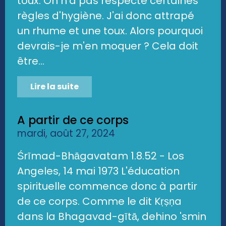
toux. On n'a pas respecté certaines
règles d'hygiène. J'ai donc attrapé
un rhume et une toux. Alors pourquoi
devrais-je m'en moquer ? Cela doit
être...
Lire la suite
A partir de ce corps
mardi, août 27, 2024
Śrīmad-Bhāgavatam 1.8.52 - Los
Angeles, 14 mai 1973 L'éducation
spirituelle commence donc à partir
de ce corps. Comme le dit Kṛṣṇa
dans la Bhagavad-gītā, dehino 'smin