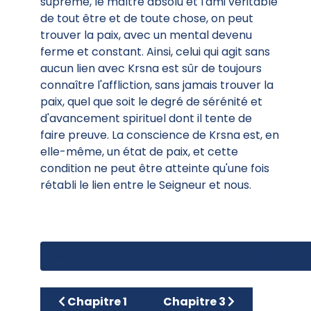
suprême, le maître absolu et l'ami véritable
de tout être et de toute chose, on peut
trouver la paix, avec un mental devenu
ferme et constant. Ainsi, celui qui agit sans
aucun lien avec Krsna est sûr de toujours
connaître l'affliction, sans jamais trouver la
paix, quel que soit le degré de sérénité et
d'avancement spirituel dont il tente de
faire preuve. La conscience de Krsna est, en
elle-même, un état de paix, et cette
condition ne peut être atteinte qu'une fois
rétabli le lien entre le Seigneur et nous.
60
61
62
63
6
Article précédent : Chapitre 1
Article suivant : Chapitre
Chapitre 1
Chapitre 3