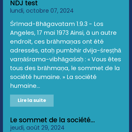
NDJ test
lundi, octobre 07, 2024
Śrīmad-Bhāgavatam 1.9.3 - Los
Angeles, 17 mai 1973 Ainsi, à un autre
endroit, ces brāhmaṇas ont été
adressés, ataḥ pumbhir dvija-śreṣṭhā
varṇāśrama-vibhāgaśaḥ : « Vous êtes
tous des brāhmaṇa, le sommet de la
société humaine. » La société
humaine...
Lire la suite
Le sommet de la société...
jeudi, août 29, 2024