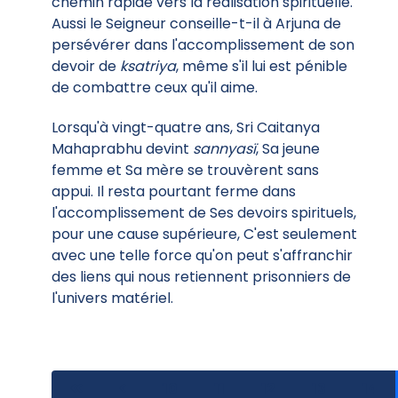
chemin rapide vers la réalisation spirituelle.
Aussi le Seigneur conseille-t-il à Arjuna de
persévérer dans l'accomplissement de son
devoir de
ksatriya
, même s'il lui est pénible
de combattre ceux qu'il aime.
Lorsqu'à vingt-quatre ans, Sri Caitanya
Mahaprabhu devint
sannyasï
, Sa jeune
femme et Sa mère se trouvèrent sans
appui. Il resta pourtant ferme dans
l'accomplissement de Ses devoirs spirituels,
pour une cause supérieure, C'est seulement
avec une telle force qu'on peut s'affranchir
des liens qui nous retiennent prisonniers de
l'univers matériel.
10
11
12
13
14