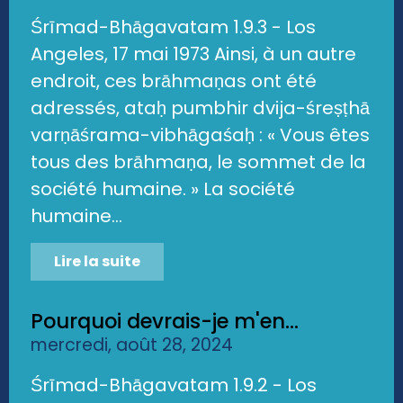
Śrīmad-Bhāgavatam 1.9.3 - Los
Angeles, 17 mai 1973 Ainsi, à un autre
endroit, ces brāhmaṇas ont été
adressés, ataḥ pumbhir dvija-śreṣṭhā
varṇāśrama-vibhāgaśaḥ : « Vous êtes
tous des brāhmaṇa, le sommet de la
société humaine. » La société
humaine...
Lire la suite
Pourquoi devrais-je m'en...
mercredi, août 28, 2024
Śrīmad-Bhāgavatam 1.9.2 - Los