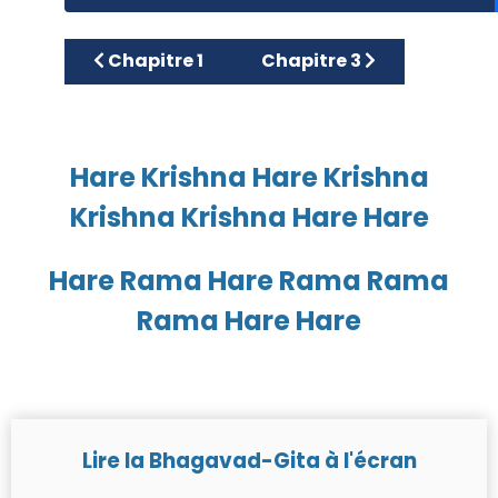
Article précédent : Chapitre 1
Article suivant : Chapitre
Chapitre 1
Chapitre 3
Hare Krishna Hare Krishna
Krishna Krishna Hare Hare
Hare Rama Hare Rama Rama
Rama Hare Hare
Lire la Bhagavad-Gita à l'écran