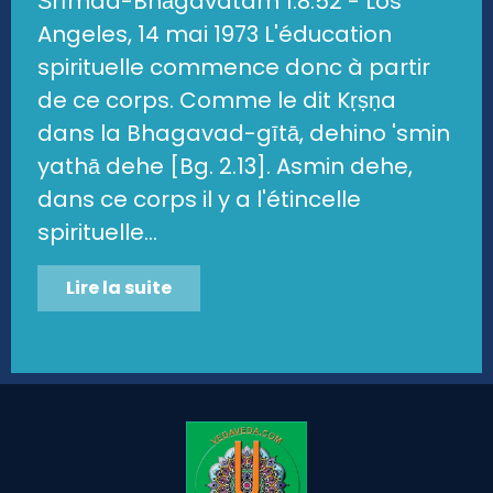
Śrīmad-Bhāgavatam 1.8.52 - Los
Angeles, 14 mai 1973 L'éducation
spirituelle commence donc à partir
de ce corps. Comme le dit Kṛṣṇa
dans la Bhagavad-gītā, dehino 'smin
yathā dehe [Bg. 2.13]. Asmin dehe,
dans ce corps il y a l'étincelle
spirituelle...
Lire la suite