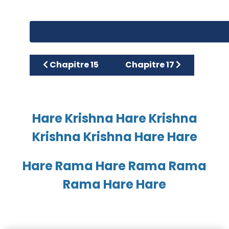
10
11
12
13
14
Article précédent : Chapitre 15
Article suivant : Chapitr
Chapitre 15
Chapitre 17
Hare Krishna Hare Krishna
Krishna Krishna Hare Hare
Hare Rama Hare Rama Rama
Rama Hare Hare