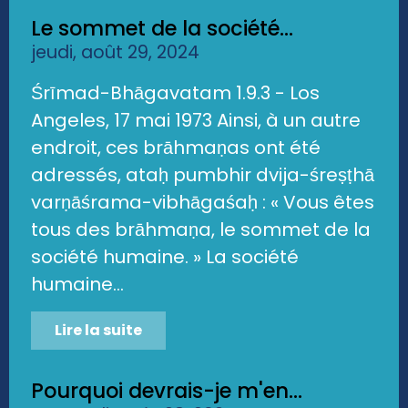
Le sommet de la société...
jeudi, août 29, 2024
Śrīmad-Bhāgavatam 1.9.3 - Los
Angeles, 17 mai 1973 Ainsi, à un autre
endroit, ces brāhmaṇas ont été
adressés, ataḥ pumbhir dvija-śreṣṭhā
varṇāśrama-vibhāgaśaḥ : « Vous êtes
tous des brāhmaṇa, le sommet de la
société humaine. » La société
humaine...
Lire la suite
Pourquoi devrais-je m'en...