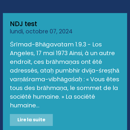
NDJ test
lundi, octobre 07, 2024
Śrīmad-Bhāgavatam 1.9.3 - Los
Angeles, 17 mai 1973 Ainsi, à un autre
endroit, ces brāhmaṇas ont été
adressés, ataḥ pumbhir dvija-śreṣṭhā
varṇāśrama-vibhāgaśaḥ : « Vous êtes
tous des brāhmaṇa, le sommet de la
société humaine. » La société
humaine...
Lire la suite