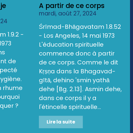
je
A partir de ce corps
mardi, août 27, 2024
024
Śrīmad-Bhāgavatam 1.8.52
 1.9.2 -
- Los Angeles, 14 mai 1973
1973
L'éducation spirituelle
ns
commence donc à partir
ent de
de ce corps. Comme le dit
specté
Kṛṣṇa dans la Bhagavad-
hygiène.
gītā, dehino 'smin yathā
un rhume
dehe [Bg. 2.13]. Asmin dehe,
ourquoi
dans ce corps il y a
quer ?
l'étincelle spirituelle...
Lire la suite