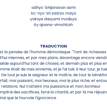
adhyo ’bhijanavan asmi
ko ’nyo ’sti sadrso maya
yaksye dasyami modisya
ity ajnana-vimohitah
TRADUCTION
est la pensée de l'homme démoniaque: "Tant de richesses
d'hui miennes, et par mes plans, davantage encore viendr
sède aujourd'hui tant de choses, et demain plus et plus e
me était de mes ennemis, et je l'ai tué; à leur tour, je tue
 De tout je suis le seigneur et le maître, de tout le bénéfici
rfait, moi puissant, moi heureux, moi le plus riche, et ento
 relations. Nul n'atteint ma puissance et mon bonheur.
plirai des sacrifices, ferai la charité, et par là me réjouira
insi que le fourvoie l'ignorance.