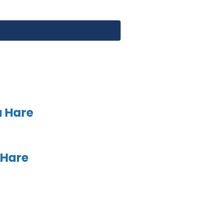
12
13
14
a Hare
 Hare