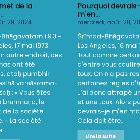
met de la
Pourquoi devrais-
..
m'en...
oût 29, 2024
mercredi, août 28, 2
Bhāgavatam 1.9.3 -
Śrīmad-Bhāgavatam
les, 17 mai 1973
Los Angeles, 16 mai 
 un autre endroit, ces
Tout comme certai
as ont été
d'entre vous souffr
s, ataḥ pumbhir
toux. On n'a pas re
reṣṭhā varṇāśrama-
certaines règles d'
aḥ : « Vous êtes
J'ai donc attrapé 
s brāhmaṇa, le
et une toux. Alors p
de la société
devrais-je m'en mo
 » La société
Cela doit être...
..
Lire la suite