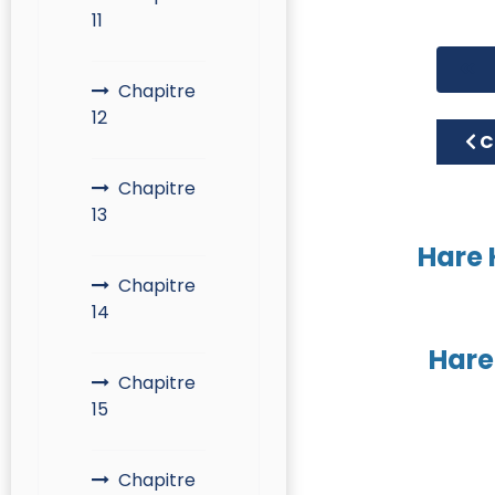
11
Chapitre
12
Art
C
Chapitre
13
Hare 
Chapitre
14
Hare
Chapitre
15
Chapitre