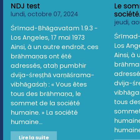
NDJ test
Le som
société.
lundi, octobre 07, 2024
jeudi, a
Śrīmad-Bhāgavatam 1.9.3 -
Śrīmad-
Los Angeles, 17 mai 1973
Los Ange
Ainsi, à un autre endroit, ces
Ainsi, à
brāhmaṇas ont été
brāhmaṇ
adressés, ataḥ pumbhir
adressé
dvija-śreṣṭhā varṇāśrama-
dvija-ś
vibhāgaśaḥ : « Vous êtes
vibhāgaś
tous des brāhmaṇa, le
tous de
sommet de la société
sommet 
humaine. » La société
humaine.
humaine...
humaine.
Lire la suite