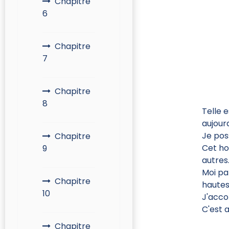
Chapitre
6
Chapitre
7
Chapitre
8
Telle 
aujour
Je pos
Chapitre
Cet hom
9
autres.
Moi pa
Chapitre
hautes
10
J'accom
C'est a
Chapitre