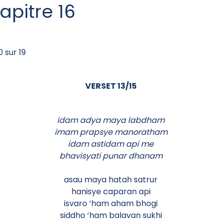
apitre 16
 sur 19
VERSET 13/15
idam adya maya labdham
imam prapsye manoratham
idam astidam api me
bhavisyati punar dhanam
asau maya hatah satrur
hanisye caparan api
isvaro ’ham aham bhogi
siddho ’ham balavan sukhi