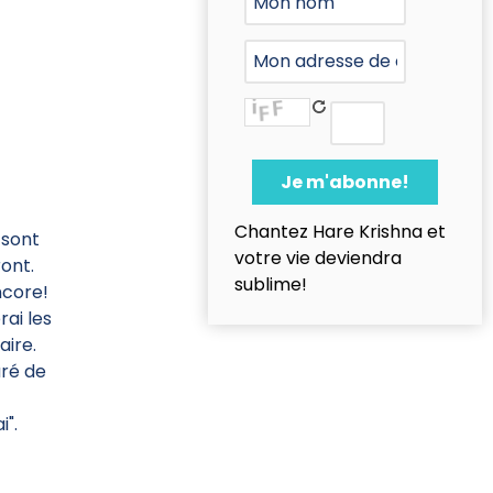
Chantez Hare Krishna et
 sont
votre vie deviendra
ont.
sublime!
ncore!
rai les
aire.
uré de
i".