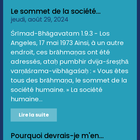
Le sommet de la société...
jeudi, août 29, 2024
Śrīmad-Bhāgavatam 1.9.3 - Los
Angeles, 17 mai 1973 Ainsi, à un autre
endroit, ces brāhmaṇas ont été
adressés, ataḥ pumbhir dvija-śreṣṭhā
varṇāśrama-vibhāgaśaḥ : « Vous êtes
tous des brāhmaṇa, le sommet de la
société humaine. » La société
humaine...
Lire la suite
Pourquoi devrais-je m'en...