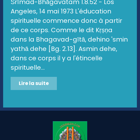
Śrīmad-Bhāgavatam 1.8.52 - Los
Angeles, 14 mai 1973 L'éducation
spirituelle commence donc à partir
de ce corps. Comme le dit Kṛṣṇa
dans la Bhagavad-gītā, dehino 'smin
yathā dehe [Bg. 2.13]. Asmin dehe,
dans ce corps il y a l'étincelle
spirituelle...
Lire la suite