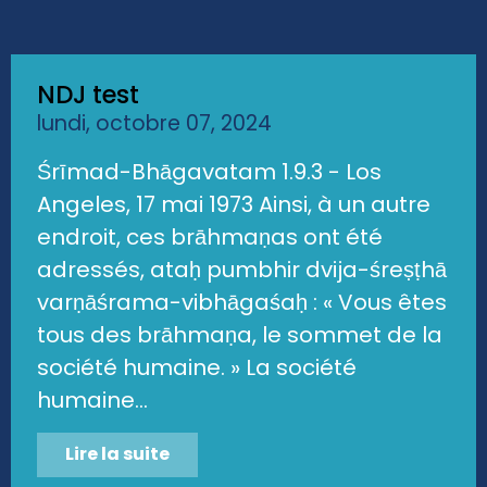
NDJ test
lundi, octobre 07, 2024
Śrīmad-Bhāgavatam 1.9.3 - Los
Angeles, 17 mai 1973 Ainsi, à un autre
endroit, ces brāhmaṇas ont été
adressés, ataḥ pumbhir dvija-śreṣṭhā
varṇāśrama-vibhāgaśaḥ : « Vous êtes
tous des brāhmaṇa, le sommet de la
société humaine. » La société
humaine...
Lire la suite