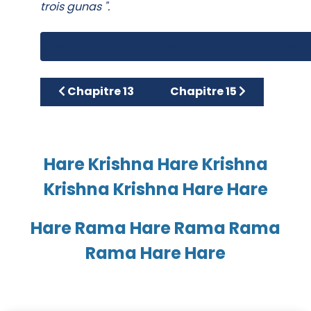
trois gunas ".
15
16
17
18
19
Article précédent : Chapitre 13
Article suivant : Chapitr
Chapitre 13
Chapitre 15
Hare Krishna Hare Krishna
Krishna Krishna Hare Hare
Hare Rama Hare Rama Rama
Rama Hare Hare