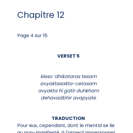
Chapitre 12
Page 4 sur 16
VERSET 5
kleso ’dhikataras tesam
avyaktasakta-cetasam
avyakta hi gatir duhkham
dehavadbhir avapyate
TRADUCTION
Pour eux, cependant, dont le mental se lie
au non-manifesté, à l'aspect impersonnel