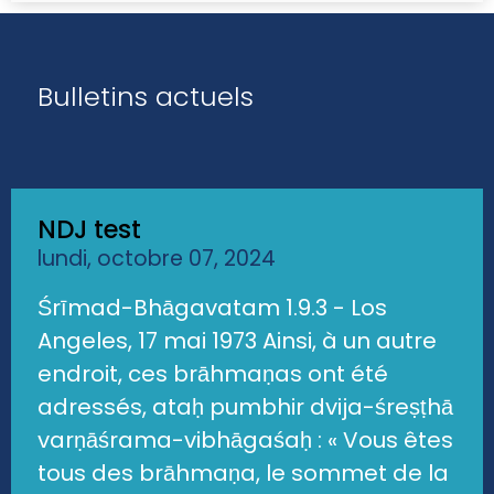
Bulletins actuels
NDJ test
lundi, octobre 07, 2024
Śrīmad-Bhāgavatam 1.9.3 - Los
Angeles, 17 mai 1973 Ainsi, à un autre
endroit, ces brāhmaṇas ont été
adressés, ataḥ pumbhir dvija-śreṣṭhā
varṇāśrama-vibhāgaśaḥ : « Vous êtes
tous des brāhmaṇa, le sommet de la