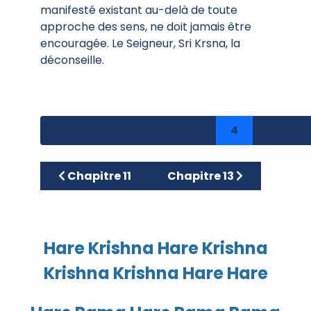
manifesté existant au-delà de toute
approche des sens, ne doit jamais être
encouragée. Le Seigneur, Sri Krsna, la
déconseille.
1
2
3
4
5
6
Article précédent : Chapitre 11
Article suivant : Chapitre
Chapitre 11
Chapitre 13
Hare Krishna Hare Krishna
Krishna Krishna Hare Hare