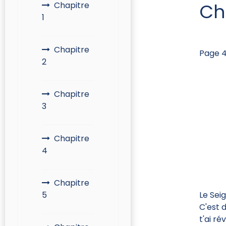
Ch
Chapitre
1
Chapitre
Page 4
2
Chapitre
3
Chapitre
4
Chapitre
5
Le Sei
C'est 
t'ai ré