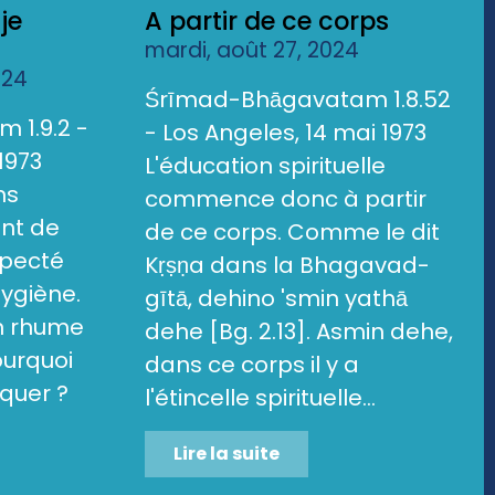
je
A partir de ce corps
mardi, août 27, 2024
024
Śrīmad-Bhāgavatam 1.8.52
 1.9.2 -
- Los Angeles, 14 mai 1973
1973
L'éducation spirituelle
ns
commence donc à partir
ent de
de ce corps. Comme le dit
specté
Kṛṣṇa dans la Bhagavad-
hygiène.
gītā, dehino 'smin yathā
un rhume
dehe [Bg. 2.13]. Asmin dehe,
ourquoi
dans ce corps il y a
quer ?
l'étincelle spirituelle...
Lire la suite