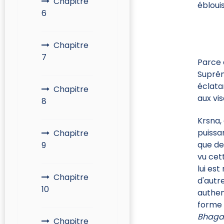
Chapitre
éblouis
6
Chapitre
7
Parce 
Suprêm
éclata
Chapitre
aux vi
8
Krsna,
puissa
Chapitre
que de
9
vu cet
lui es
Chapitre
d'autr
10
authen
forme 
Bhaga
Chapitre