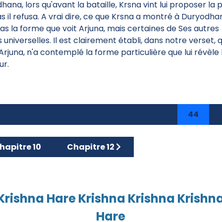
ana, lors qu'avant la bataille, Krsna vint lui proposer la p
as il refusa. A vrai dire, ce que Krsna a montré à Duryodh
pas la forme que voit Arjuna, mais certaines de Ses autres
universelles. Il est clairement établi, dans notre verset, q
Arjuna, n'a contemplé la forme particulière que lui révèle 
ur.
39
40
41
42
43
44
icle précédent : Chapitre 10
Article suivant : Chapitre 12
hapitre 10
Chapitre 12
Krishna Hare Krishna Krishna Krishn
Hare