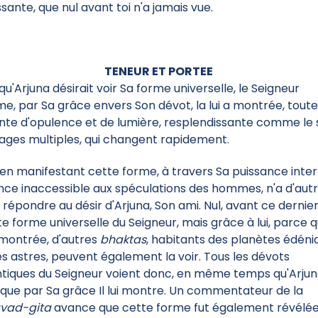
sante, que nul avant toi n'a jamais vue.
TENEUR ET PORTEE
qu'Arjuna désirait voir Sa forme universelle, le Seigneur
e, par Sa grâce envers Son dévot, la lui a montrée, tout
nte d'opulence et de lumière, resplendissante comme le so
sages multiples, qui changent rapidement.
 en manifestant cette forme, à travers Sa puissance inter
nce inaccessible aux spéculations des hommes, n'a d'aut
 répondre au désir d'Arjuna, Son ami. Nul, avant ce dernier
te forme universelle du Seigneur, mais grâce à lui, parce q
t montrée, d'autres
bhaktas
, habitants des planètes édéni
es astres, peuvent également la voir. Tous les dévots
tiques du Seigneur voient donc, en même temps qu'Arjuna
que par Sa grâce Il lui montre. Un commentateur de la
vad-gita
avance que cette forme fut également révélée