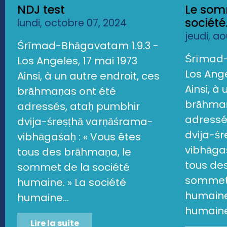
NDJ test
Le som
société.
lundi, octobre 07, 2024
jeudi, a
Śrīmad-Bhāgavatam 1.9.3 -
Śrīmad-
Los Angeles, 17 mai 1973
Los Ange
Ainsi, à un autre endroit, ces
Ainsi, à
brāhmaṇas ont été
brāhmaṇ
adressés, ataḥ pumbhir
adressé
dvija-śreṣṭhā varṇāśrama-
dvija-ś
vibhāgaśaḥ : « Vous êtes
vibhāgaś
tous des brāhmaṇa, le
tous de
sommet de la société
sommet 
humaine. » La société
humaine.
humaine...
humaine.
Lire la suite