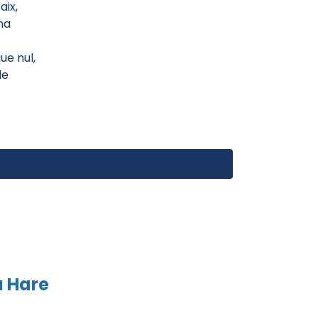
aix,
ana
ue nul,
le
45
46
47
48
a Hare