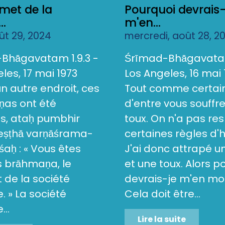
met de la
Pourquoi devrais-
..
m'en...
oût 29, 2024
mercredi, août 28, 2
Bhāgavatam 1.9.3 -
Śrīmad-Bhāgavatam
les, 17 mai 1973
Los Angeles, 16 mai 
 un autre endroit, ces
Tout comme certai
as ont été
d'entre vous souffr
s, ataḥ pumbhir
toux. On n'a pas re
reṣṭhā varṇāśrama-
certaines règles d'
aḥ : « Vous êtes
J'ai donc attrapé 
s brāhmaṇa, le
et une toux. Alors p
de la société
devrais-je m'en mo
 » La société
Cela doit être...
..
Lire la suite