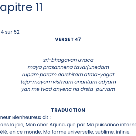
apitre 11
4 sur 52
VERSET 47
sri-bhagavan uvaca
maya prasannena tavarjunedam
rupam param darshitam atma-yogat
tejo-mayam vishvam anantam adyam
yan me tvad anyena na drsta-purvam
TRADUCTION
gneur Bienheureux dit :
dans la joie, Mon cher Arjuna, que par Ma puissance intern
vélé, en ce monde, Ma forme universelle, sublime, infinie,