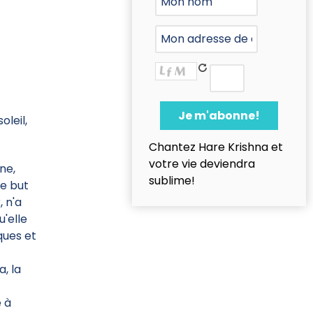
e
leil,
Chantez Hare Krishna et
votre vie deviendra
ne,
sublime!
re but
, n'a
u'elle
ques et
, la
 à