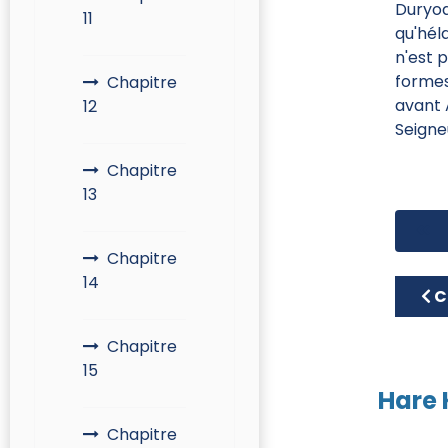
Duryodh
11
qu'hél
n'est 
formes 
Chapitre
avant 
12
Seigne
Chapitre
13
Chapitre
14
Art
C
Chapitre
15
Hare 
Chapitre