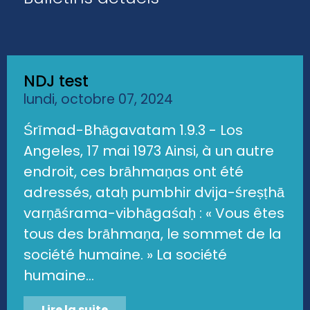
NDJ test
lundi, octobre 07, 2024
Śrīmad-Bhāgavatam 1.9.3 - Los
Angeles, 17 mai 1973 Ainsi, à un autre
endroit, ces brāhmaṇas ont été
adressés, ataḥ pumbhir dvija-śreṣṭhā
varṇāśrama-vibhāgaśaḥ : « Vous êtes
tous des brāhmaṇa, le sommet de la
société humaine. » La société
humaine...
Lire la suite