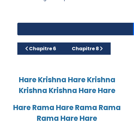
10
11
12
13
14
Article précédent : Chapitre 6
Article suivant : Chapitr
Chapitre 6
Chapitre 8
Hare Krishna Hare Krishna
Krishna Krishna Hare Hare
Hare Rama Hare Rama Rama
Rama Hare Hare