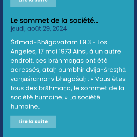
Le sommet de la société...
jeudi, août 29, 2024
Śrīmad-Bhāgavatam 1.9.3 - Los
Angeles, 17 mai 1973 Ainsi, à un autre
endroit, ces brāhmaṇas ont été
adressés, ataḥ pumbhir dvija-śreṣṭhā
varṇāśrama-vibhāgaśaḥ : « Vous êtes
tous des brāhmaṇa, le sommet de la
société humaine. » La société
humaine...
Lire la suite